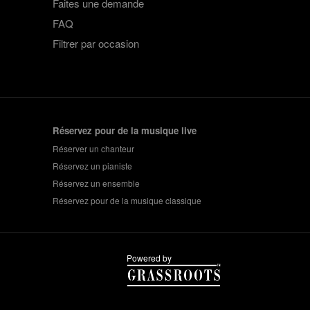
Faites une demande
rofil Gigstarter complet.
FAQ
icierez automatiquement d'une
nt être complet et avoir été
Filtrer par occasion
nement PRO en publiant votre lien
plus de monde.
Réservez pour de la musique live
Réserver un chanteur
Réservez un pianiste
Réservez un ensemble
Réservez pour de la musique classique