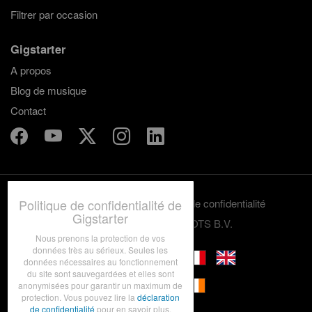
Filtrer par occasion
Gigstarter
A propos
Blog de musique
Contact
Termes et conditions
Politique de confidentialité
Politique de confidentialité de
Gigstarter
© 2012-2026 GRASSROOTS B.V.
Nous prenons la protection de vos
données très au sérieux. Seules les
données nécessaires au fonctionnement
du site sont sauvegardées et elles sont
anonymisées pour garantir un maximum de
protection. Vous pouvez lire la
déclaration
de confidentialité
pour en savoir plus.