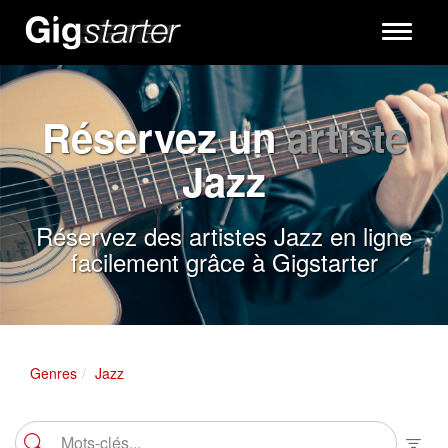
Toggle
navigati
Réservez un
artiste
Jazz
Réservez des artistes Jazz en ligne
facilement grâce à Gigstarter
Genres
Jazz