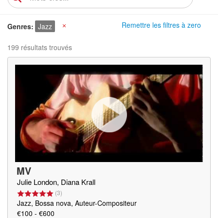
Remettre les filtres à zero
Genres
Jazz
X
199 résultats trouvés
MV
Julie London, Diana Krall
(
3
)
Jazz, Bossa nova, Auteur-Compositeur
€100 - €600