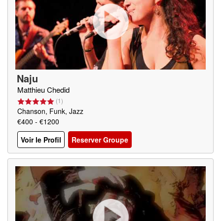
Naju
Matthieu Chedid
(
1
)
Chanson, Funk, Jazz
€400 - €1200
Voir le Profil
Reserver Groupe