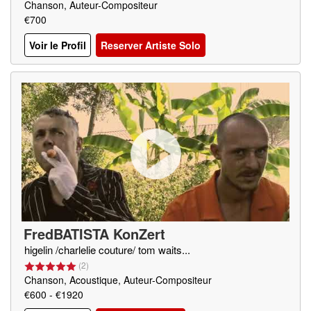
Chanson, Auteur-Compositeur
€700
Voir le Profil
Reserver Artiste Solo
FredBATISTA KonZert
higelin /charlelie couture/ tom waits...
(
2
)
Chanson, Acoustique, Auteur-Compositeur
€600 - €1920