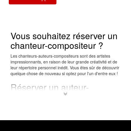
Vous souhaitez réserver un
chanteur-compositeur ?
Les chanteurs-auteurs-compositeurs sont des artistes
impressionnants, en raison de leur grande créativité et de
leur répertoire personnel inédit. Vous êtes sûr de découvrir
quelque chose de nouveau si optez pour l'un d'entre eux !
Réserver un auteur-
compositeur-interprète-
Ces artistes sont vraiment un excellent choix pour la
plupart des événements, car des chanteurs compositeurs
de tous genres existent ! Les chanteurs-compositeurs
peuvent satisfaire le public dans les bars, mariages,
anniversaires, crémaillères, enterrements, réceptions, et