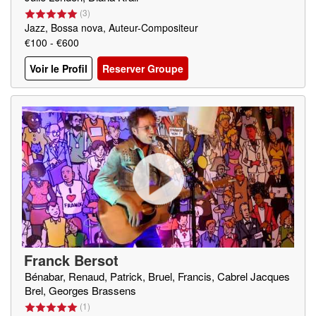
(
3
)
Jazz, Bossa nova, Auteur-Compositeur
€100 - €600
Voir le Profil
Reserver Groupe
Franck Bersot
Bénabar, Renaud, Patrick, Bruel, Francis, Cabrel Jacques
Brel, Georges Brassens
(
1
)