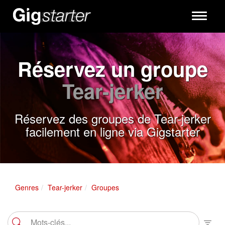
Toggle
navigati
Réservez un groupe
Tear-jerker
Réservez des groupes de Tear-jerker
facilement en ligne via Gigstarter
Genres
Tear-jerker
Groupes