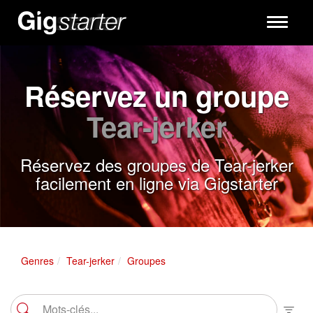
Toggle
navigati
Réservez un groupe
Tear-jerker
Réservez des groupes de Tear-jerker
facilement en ligne via Gigstarter
Genres
Tear-jerker
Groupes