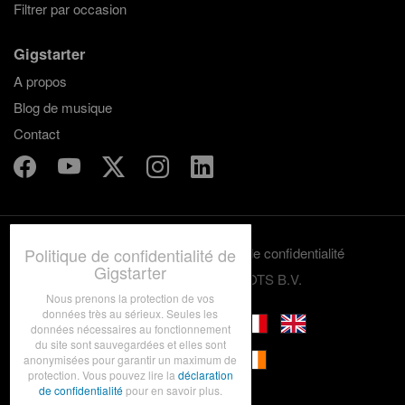
Filtrer par occasion
Gigstarter
A propos
Blog de musique
Contact
Politique de confidentialité de
Termes et conditions
Politique de confidentialité
Gigstarter
© 2012-2026 GRASSROOTS B.V.
Nous prenons la protection de vos
données très au sérieux. Seules les
données nécessaires au fonctionnement
du site sont sauvegardées et elles sont
anonymisées pour garantir un maximum de
protection. Vous pouvez lire la
déclaration
de confidentialité
pour en savoir plus.