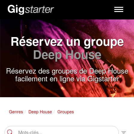
Toggle
navigati
Réservez un groupe
Deep House
Réservez des groupes de Deep House
facilement en ligne via Gigstarter
Genres
Deep House
Groupes