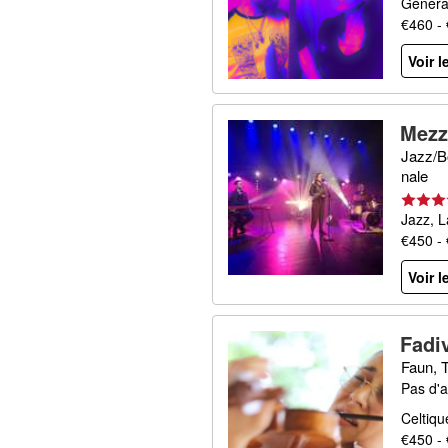
Généra
€460 -
Voir l
Mezz
Jazz/B
nale
Jazz, L
€450 -
Voir l
Fadi
Faun, T
Pas d'a
Celtiqu
€450 -