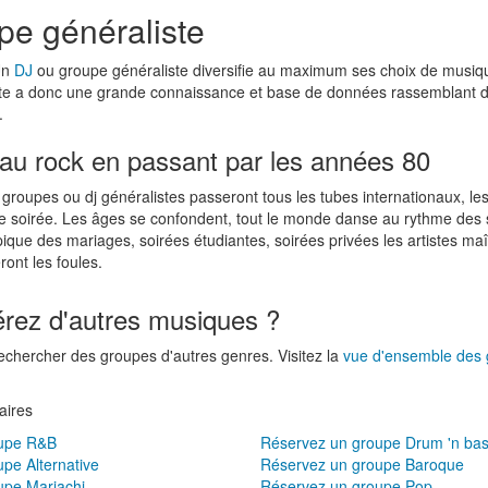
pe généraliste
Un
DJ
ou groupe généraliste diversifie au maximum ses choix de musiq
ste a donc une grande connaissance et base de données rassemblant
.
 au rock en passant par les années 80
s groupes ou dj généralistes passeront tous les tubes internationaux, le
 soirée. Les âges se confondent, tout le monde danse au rythme des s
pique des mariages, soirées étudiantes, soirées privées les artistes maît
ront les foules.
érez d'autres musiques ?
rechercher des groupes d'autres genres. Visitez la
vue d'ensemble des 
aires
oupe R&B
Réservez un groupe Drum 'n ba
pe Alternative
Réservez un groupe Baroque
upe Mariachi
Réservez un groupe Pop