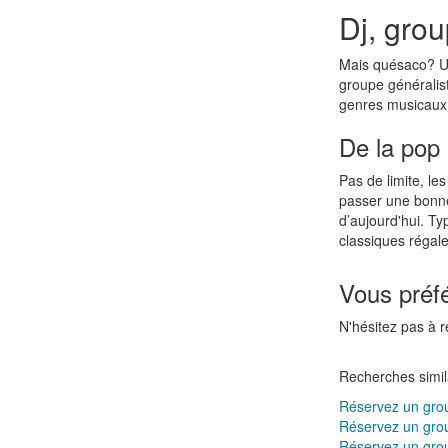
Dj, grou
Mais quésaco? 
groupe générali
genres musicaux
De la pop
Pas de limite, le
passer une bonne
d’aujourd'hui. Ty
classiques régale
Vous préf
N'hésitez pas à 
Recherches simil
Réservez un gr
Réservez un grou
Réservez un gro