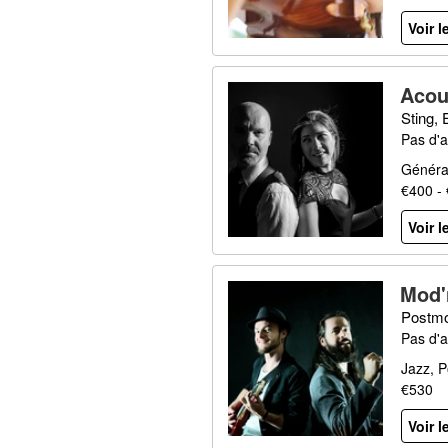
Voir l
Acou
Sting,
Pas d'a
Général
€400 -
Voir l
Mod'
Postmo
Pas d'a
Jazz, P
€530
Voir l