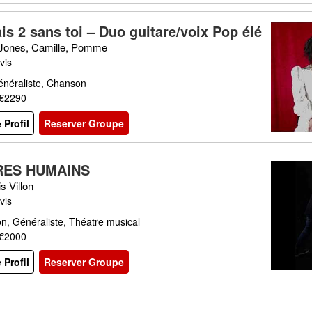
is 2 sans toi – Duo guitare/voix Pop élé
e
Jones, Camille, Pomme
vis
énéraliste, Chanson
 €2290
e Profil
Reserver Groupe
RES HUMAINS
s Villon
vis
, Généraliste, Théatre musical
 €2000
e Profil
Reserver Groupe