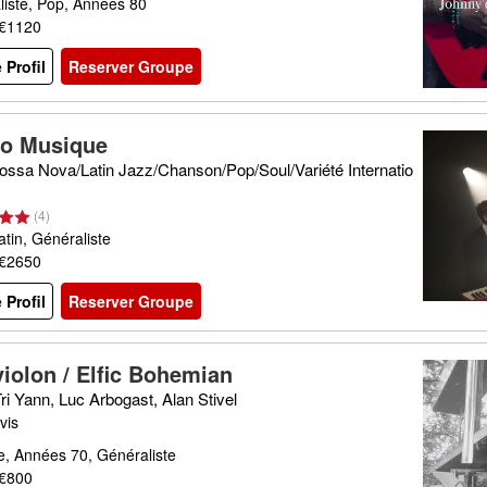
liste, Pop, Années 80
 €1120
e Profil
Reserver Groupe
o Musique
ossa Nova/Latin Jazz/Chanson/Pop/Soul/Variété Internatio
(
4
)
atin, Généraliste
 €2650
e Profil
Reserver Groupe
violon / Elfic Bohemian
ri Yann, Luc Arbogast, Alan Stivel
vis
e, Années 70, Généraliste
 €800