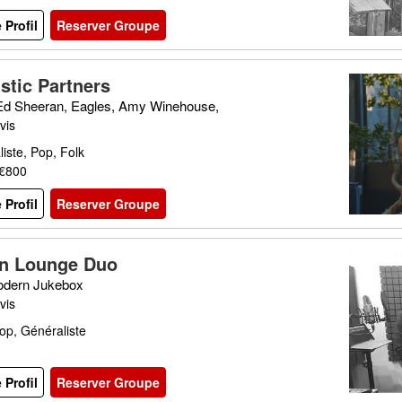
e Profil
Reserver Groupe
stic Partners
 Ed Sheeran, Eagles, Amy Winehouse,
vis
iste, Pop, Folk
 €800
e Profil
Reserver Groupe
n Lounge Duo
dern Jukebox
vis
op, Généraliste
e Profil
Reserver Groupe