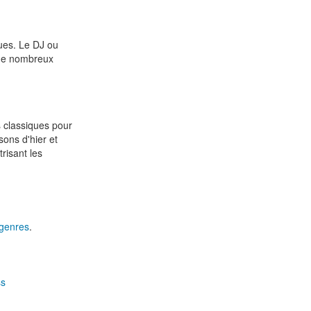
ues. Le DJ ou
 de nombreux
s classiques pour
ons d'hier et
risant les
genres
.
ss