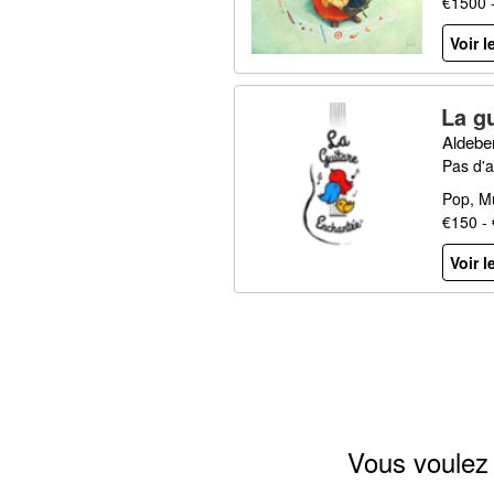
€1500 
Voir l
La g
Aldebe
Pas d'a
Pop, M
€150 -
Voir l
Vous voulez 