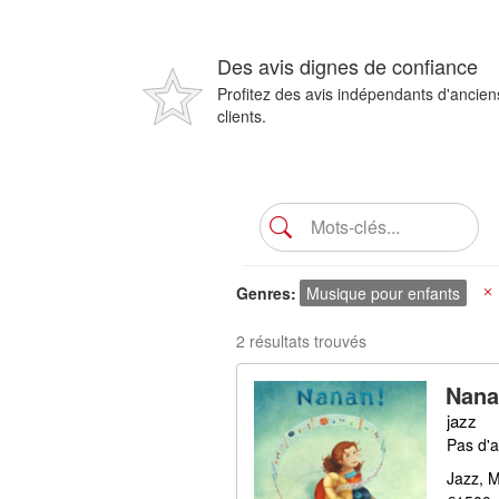
Des avis dignes de confiance
Profitez des avis indépendants d'ancien
clients.
Genres
Musique pour enfants
X
2 résultats trouvés
Nana
jazz
Pas d'a
Jazz, 