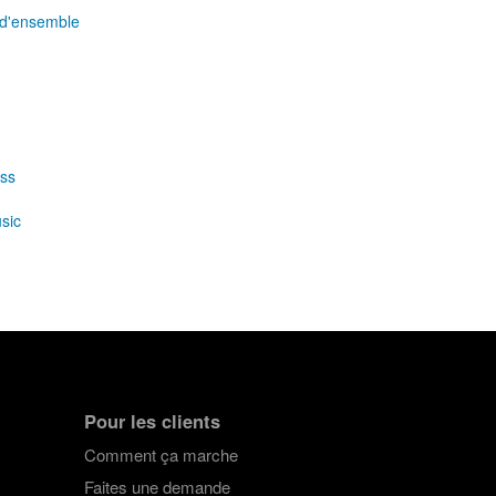
 d'ensemble
ass
sic
Pour les clients
Comment ça marche
Faites une demande