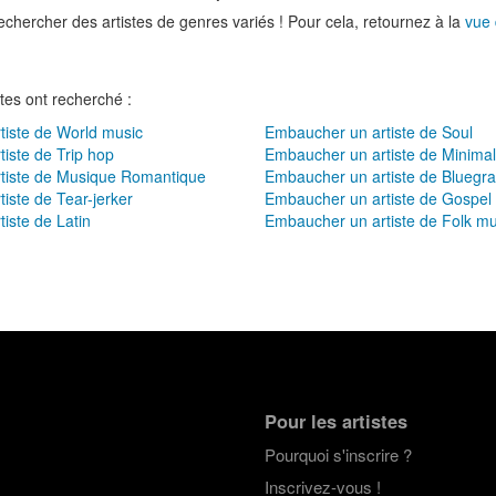
echercher des artistes de genres variés ! Pour cela, retournez à la
vue
tes ont recherché :
iste de World music
Embaucher un artiste de Soul
iste de Trip hop
Embaucher un artiste de Minimal
tiste de Musique Romantique
Embaucher un artiste de Bluegr
iste de Tear-jerker
Embaucher un artiste de Gospel
iste de Latin
Embaucher un artiste de Folk mu
Pour les artistes
Pourquoi s'inscrire ?
Inscrivez-vous !