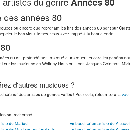
 artistes du genre
Années 80
 des années 80
roupes ou encore duo reprenant les hits des années 80 sont sur Gigsta
appeler le bon vieux temps, vous avez frappé à la bonne porte !
 80
nées 80 ont profondément marqué et marquent encore les générations a
nt sur les musiques de Whitney Houston, Jean-Jacques Goldman, Mick
.
érez d'autres musiques ?
echercher des artistes de genres variés ! Pour cela, retournez à la
vue
tes ont recherché :
iste de Mariachi
Embaucher un artiste de A capel
iste de Musique pour enfants
Embaucher un artiste de Années