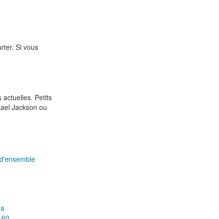
rter. Si vous
ctuelles. Petits
ael Jackson ou
 d'ensemble
la
 60