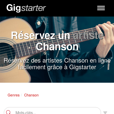
Toggle
navigati
Réservez un
artiste
Chanson
Réservez des artistes Chanson en ligne
facilement grâce à Gigstarter
Genres
Chanson