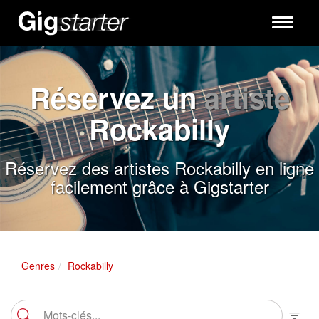
Toggle
navigati
Réservez un
artiste
Rockabilly
Réservez des artistes Rockabilly en ligne
facilement grâce à Gigstarter
Genres
Rockabilly