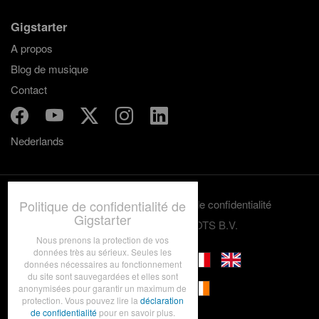
Gigstarter
A propos
Blog de musique
Contact
Nederlands
Politique de confidentialité de
Termes et conditions
Politique de confidentialité
Gigstarter
© 2012-2026 GRASSROOTS B.V.
Nous prenons la protection de vos
données très au sérieux. Seules les
données nécessaires au fonctionnement
du site sont sauvegardées et elles sont
anonymisées pour garantir un maximum de
protection. Vous pouvez lire la
déclaration
de confidentialité
pour en savoir plus.