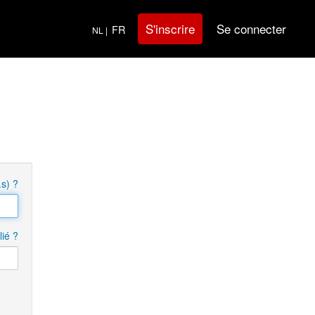
Se connecter
S'inscrire
FR
NL |
.s) ?
ié ?