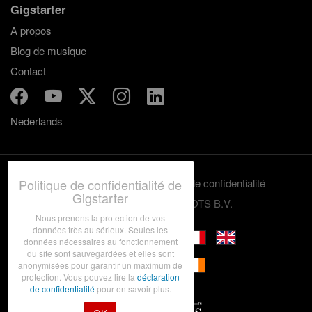
Gigstarter
A propos
Blog de musique
Contact
Nederlands
Politique de confidentialité de
Termes et conditions
Politique de confidentialité
Gigstarter
© 2012-2026 GRASSROOTS B.V.
Nous prenons la protection de vos
données très au sérieux. Seules les
données nécessaires au fonctionnement
du site sont sauvegardées et elles sont
anonymisées pour garantir un maximum de
protection. Vous pouvez lire la
déclaration
de confidentialité
pour en savoir plus.