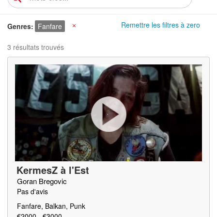
Remettre les filtres à zero
Genres
Fanfare
X
3 résultats trouvés
KermesZ à l'Est
Goran Bregovic
Pas d'avis
Fanfare, Balkan, Punk
€2000 - €3000