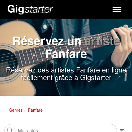
Toggle
navigati
Réservez un
artiste
Fanfare
Réservez des artistes Fanfare en ligne
facilement grâce à Gigstarter
Genres
Fanfare