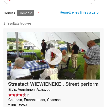
Remettre les filtres à zero
Genres
Comedie
X
2 résultats trouvés
Straatact WIEWIENEKE , Street perform
ance Wiewieneke, Act de rue Wiewienek
Elvis, Verminnen, Aznavour
e
(
4
)
Comedie, Entertainment, Chanson
€150 - €250