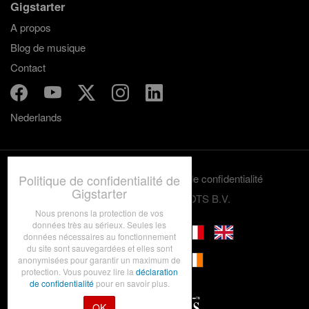
Gigstarter
A propos
Blog de musique
Contact
Nederlands
Politique de confidentialité de
Termes et conditions
Politique de confidentialité
Gigstarter
© 2012-2026 GRASSROOTS B.V.
Nous prenons la protection de vos
données très au sérieux. Seules les
données nécessaires au fonctionnement
du site sont sauvegardées et elles sont
anonymisées pour garantir un maximum de
protection. Vous pouvez lire la
déclaration
de confidentialité
pour en savoir plus.
OK