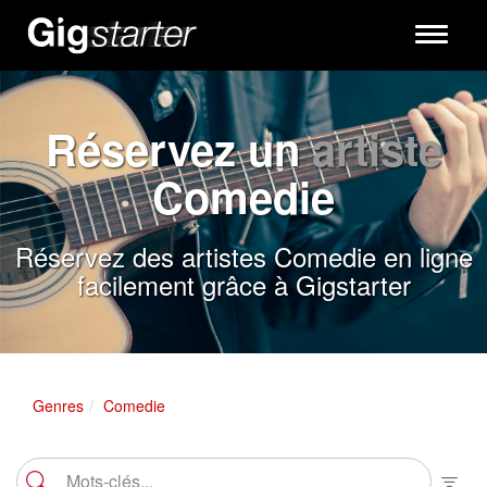
Toggle
navigati
Réservez un
artiste
Comedie
Réservez des artistes Comedie en ligne
facilement grâce à Gigstarter
Genres
Comedie