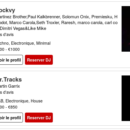
ockvy
rtinez Brother,Paul Kalkbrenner, Solomun Onix, Premiesku, H
odot, Marco Carola,Seth Troxler, Raresh, marco carola, carl co
 Dimitri Vegas&Like Mike
s d'avis
chno, Electronique, Minimal
00 - €1000
oir le profil
Reserver DJ
r.Tracks
rtin Garrix
s d'avis
B, Electronique, House
00 - €850
oir le profil
Reserver DJ