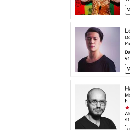
V
L
Do
Pa
Da
€4
V
H
Mo
h
Af
€1