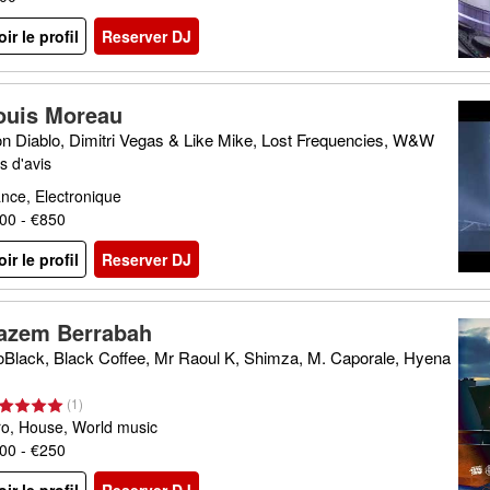
oir le profil
Reserver DJ
ouis Moreau
n Diablo, Dimitri Vegas & Like Mike, Lost Frequencies, W&W
s d'avis
nce, Electronique
00 - €850
oir le profil
Reserver DJ
azem Berrabah
Black, Black Coffee, Mr Raoul K, Shimza, M. Caporale, Hyena
(
1
)
ro, House, World music
00 - €250