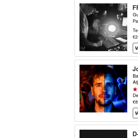
F
Gu
Pa
Te
€2
V
J
Ba
At
De
€8
V
D