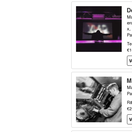
D
Ma
er
x,
Pa
Te
€1
V
M
Ma
Pa
R&
€2
V