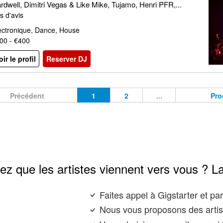
rdwell, Dimitri Vegas & Like Mike, Tujamo, Henri PFR,...
s d'avis
ectronique, Dance, House
00 - €400
oir le profil
Reserver DJ
Précédent
1
2
...
Pro
ez que les artistes viennent vers vous ? L
Faites appel à Gigstarter et p
Nous vous proposons des artis