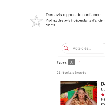
Des avis dignes de confiance
Profitez des avis indépendants d'ancien
clients.
Types
DJ
X
52 résultats trouvés
D
DJ
R&
€5