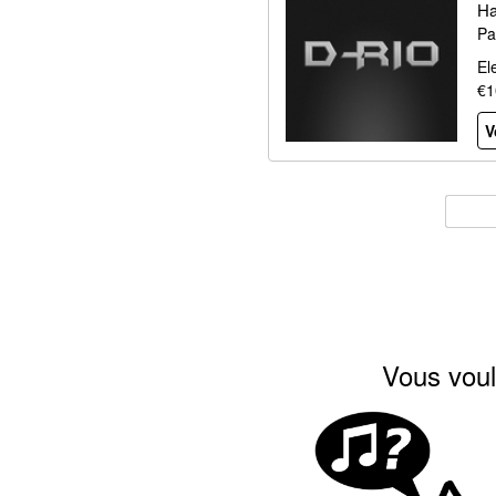
Ha
Pa
El
€1
V
Vous voul