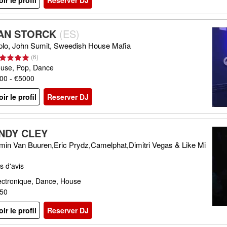
oir le profil
Reserver DJ
AN STORCK
(
ES
)
plo, John Sumit, Sweedish House Mafia
(
6
)
use, Pop, Dance
00 - €5000
oir le profil
Reserver DJ
NDY CLEY
min Van Buuren,Eric Prydz,Camelphat,Dimitri Vegas & Like Mi
s d'avis
ectronique, Dance, House
50
oir le profil
Reserver DJ