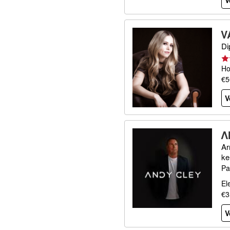
V
V
Di
Ho
€5
V
Λ
Ar
ke
Pa
El
€3
V