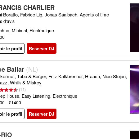
RANCIS CHARLIER
i Boratto, Fabrice Lig, Jonas Saalbach, Agents of time
s d'avis
chno, Minimal, Electronique
00
oir le profil
Reserver DJ
oe Bailar
(
NL
)
kermat, Tube & Berger, Fritz Kalkbrenner, Hraach, Nico Stojan,
jazz, Whilk & Miskey
(
14
)
ep House, Easy Listening, Electronique
00 - €1400
oir le profil
Reserver DJ
-RIO