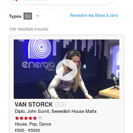
Remettre les filtres à zero
Types
DJ
X
106 résultats trouvés
VAN STORCK
(
ES
)
Diplo, John Sumit, Sweedish House Mafia
(
6
)
House, Pop, Dance
€500 - €5000