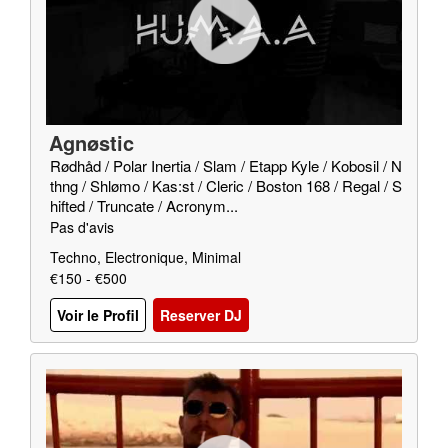
Agnøstic
Rødhåd / Polar Inertia / Slam / Etapp Kyle / Kobosil / N
thng / Shlømo / Kas:st / Cleric / Boston 168 / Regal / S
hifted / Truncate / Acronym...
Pas d'avis
Techno, Electronique, Minimal
€150 - €500
Voir le Profil
Reserver DJ