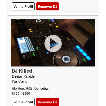
Voir le Profil
Reserver DJ
DJ Killed
Deejay Killaide
Pas d'avis
Hip Hop, R&B, Dancehall
€150 - €350
Voir le Profil
Reserver DJ