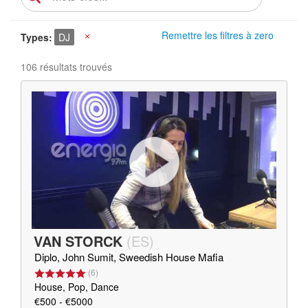
Remettre les filtres à zero
Types
DJ
X
106 résultats trouvés
VAN STORCK
(
ES
)
Diplo, John Sumit, Sweedish House Mafia
(
6
)
House, Pop, Dance
€500 - €5000