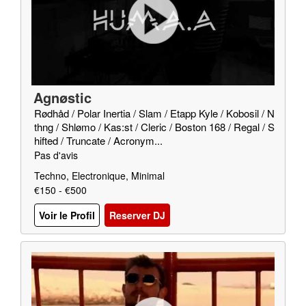
Agnøstic
Rødhåd / Polar Inertia / Slam / Etapp Kyle / Kobosil / N
thng / Shlømo / Kas:st / Cleric / Boston 168 / Regal / S
hifted / Truncate / Acronym...
Pas d'avis
Techno, Electronique, Minimal
€150 - €500
Voir le Profil
Reserver DJ