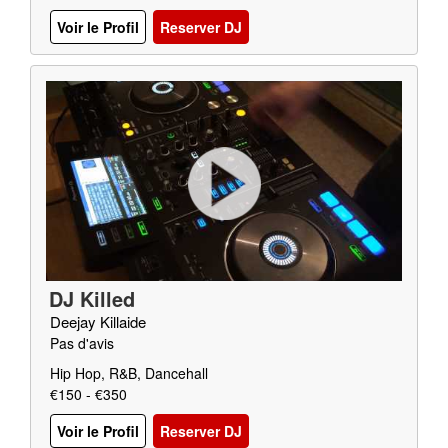
Voir le Profil
Reserver DJ
DJ Killed
Deejay Killaide
Pas d'avis
Hip Hop, R&B, Dancehall
€150 - €350
Voir le Profil
Reserver DJ