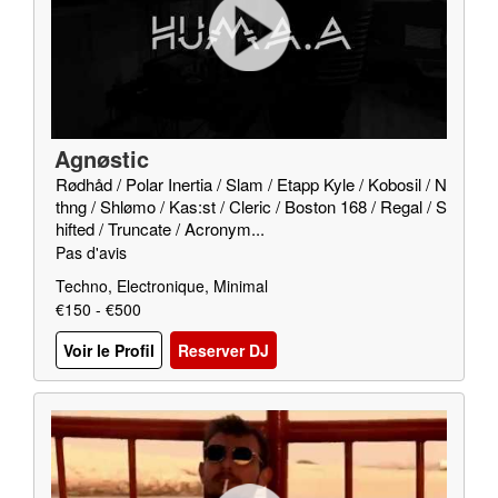
Agnøstic
Rødhåd / Polar Inertia / Slam / Etapp Kyle / Kobosil / N
thng / Shlømo / Kas:st / Cleric / Boston 168 / Regal / S
hifted / Truncate / Acronym...
Pas d'avis
Techno, Electronique, Minimal
€150 - €500
Voir le Profil
Reserver DJ