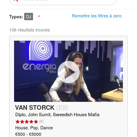
Remettre les filtres à zero
Types
DJ
X
106 résultats trouvés
VAN STORCK
(
ES
)
Diplo, John Sumit, Sweedish House Mafia
(
6
)
House, Pop, Dance
€500 - €5000