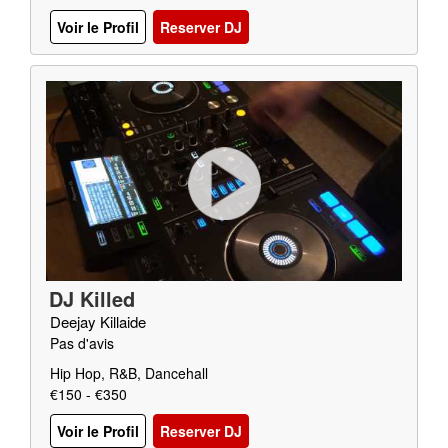
Voir le Profil
Reserver DJ
DJ Killed
Deejay Killaide
Pas d'avis
Hip Hop, R&B, Dancehall
€150 - €350
Voir le Profil
Reserver DJ