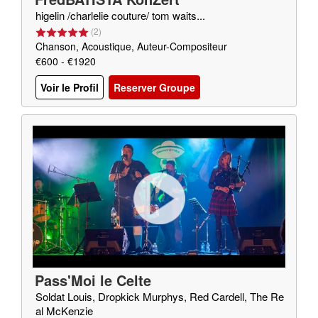
higelin /charlelie couture/ tom waits...
(
2
)
Chanson, Acoustique, Auteur-Compositeur
€600 - €1920
Voir le Profil
Reserver Groupe
Pass'Moi le Celte
Soldat Louis, Dropkick Murphys, Red Cardell, The Re
al McKenzie