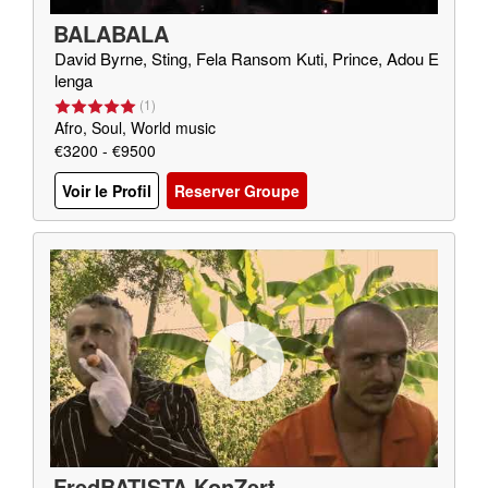
BALABALA
David Byrne, Sting, Fela Ransom Kuti, Prince, Adou E
lenga
(
1
)
Afro, Soul, World music
€3200 - €9500
Voir le Profil
Reserver Groupe
FredBATISTA KonZert