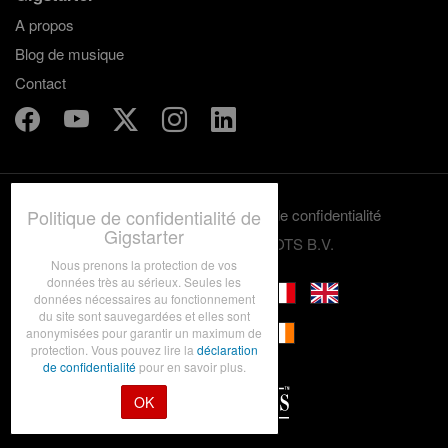
A propos
Blog de musique
Contact
Politique de confidentialité de
Termes et conditions
Politique de confidentialité
Gigstarter
© 2012-2026 GRASSROOTS B.V.
Nous prenons la protection de vos
données très au sérieux. Seules les
données nécessaires au fonctionnement
du site sont sauvegardées et elles sont
anonymisées pour garantir un maximum de
protection. Vous pouvez lire la
déclaration
de confidentialité
pour en savoir plus.
OK