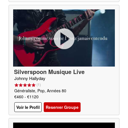
Silverspoon Musique Live
Johnny Hallyday
(
1
)
Généraliste, Pop, Années 80
€460 - €1120
Voir le Profil
Reserver Groupe