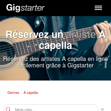
Toggle
navigati
Réservez un
artiste
A
capella
Réservez des artistes A capella en ligne
facilement grâce à Gigstarter
Genres
A capella