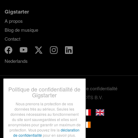
Gigstarter
A propos
Blog de musique
Contact
Nederlands
Politique de confidentialité de
Termes et conditions
Politique de confidentialité
Gigstarter
© 2012-2026 GRASSROOTS B.V.
Nous prenons la protection de vos
données très au sérieux. Seules les
données nécessaires au fonctionnement
du site sont sauvegardées et elles sont
anonymisées pour garantir un maximum de
protection. Vous pouvez lire la
déclaration
de confidentialité
pour en savoir plus.