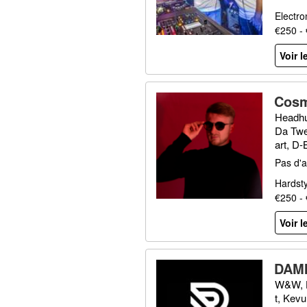
Electro
€250 -
Voir l
Cosm
Headhu
Da Twe
art, D
Mark Wi
Pas d'a
Hardsty
€250 -
Voir l
DAM
W&W, H
t, Kevu