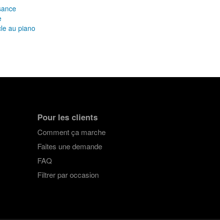
sance
e
le au piano
Pour les clients
Comment ça marche
Faites une demande
FAQ
Filtrer par occasion