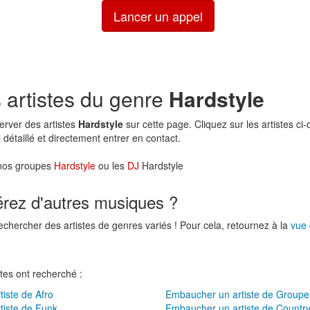
Lancer un appel
 artistes du genre
Hardstyle
erver des artistes
Hardstyle
sur cette page. Cliquez sur les artistes ci
il détaillé et directement entrer en contact.
 nos groupes
Hardstyle
ou les
DJ
Hardstyle
érez d'autres musiques ?
echercher des artistes de genres variés ! Pour cela, retournez à la
vue
tes ont recherché :
iste de Afro
Embaucher un artiste de Grou
tiste de Funk
Embaucher un artiste de Countr