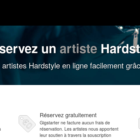
servez un
artiste
Hardst
artistes Hardstyle en ligne facilement grâc
Réservez gratuitement
Gigstarter ne facture aucun frais de
s
réservation. Les artistes nous apportent
leur soutien à travers la souscription