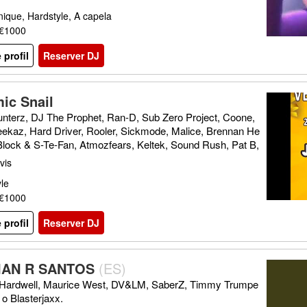
nique, Hardstyle, A capela
 €1000
e profil
Reserver DJ
ic Snail
nterz, DJ The Prophet, Ran-D, Sub Zero Project, Coone,
ekaz, Hard Driver, Rooler, Sickmode, Malice, Brennan He
-Block & S-Te-Fan, Atmozfears, Keltek, Sound Rush, Pat B,
th A K, Dirty Workz, Scantraxx, Art Of Creation
vis
le
 €1000
e profil
Reserver DJ
IAN R SANTOS
(
ES
)
ardwell, Maurice West, DV&LM, SaberZ, Timmy Trumpe
 o Blasterjaxx.