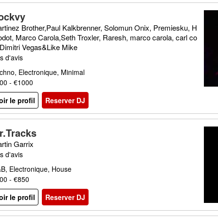
ockvy
rtinez Brother,Paul Kalkbrenner, Solomun Onix, Premiesku, H
odot, Marco Carola,Seth Troxler, Raresh, marco carola, carl co
 Dimitri Vegas&Like Mike
s d'avis
chno, Electronique, Minimal
00 - €1000
oir le profil
Reserver DJ
r.Tracks
rtin Garrix
s d'avis
B, Electronique, House
00 - €850
oir le profil
Reserver DJ