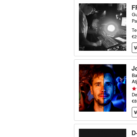
F
Gu
Pa
Te
€2
V
J
Ba
At
De
€8
V
D