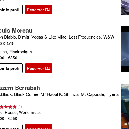
oir le profil
Reserver DJ
ouis Moreau
n Diablo, Dimitri Vegas & Like Mike, Lost Frequencies, W&W
s d'avis
nce, Electronique
00 - €850
oir le profil
Reserver DJ
azem Berrabah
Black, Black Coffee, Mr Raoul K, Shimza, M. Caporale, Hyena
(
1
)
ro, House, World music
00 - €250