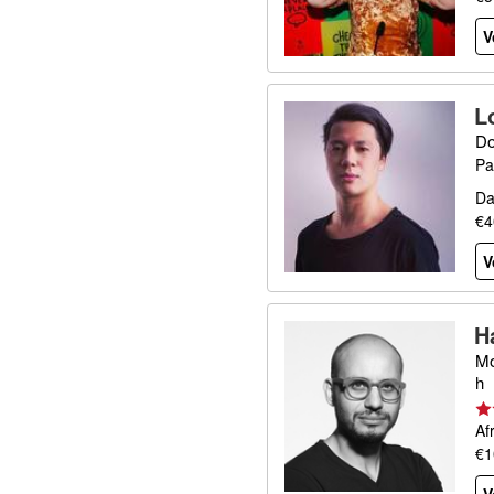
V
L
Do
Pa
Da
€4
V
H
Mo
h
Af
€1