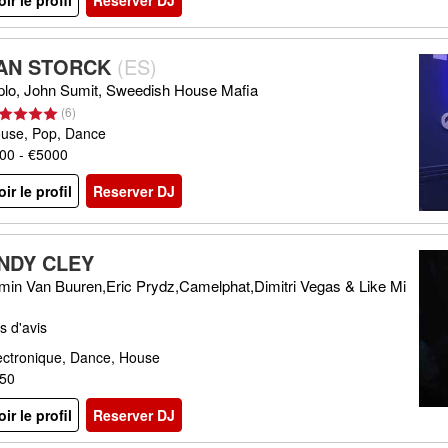
oir le profil
Reserver DJ
AN STORCK
(
ES
)
plo, John Sumit, Sweedish House Mafia
(
6
)
use, Pop, Dance
00 - €5000
oir le profil
Reserver DJ
NDY CLEY
min Van Buuren,Eric Prydz,Camelphat,Dimitri Vegas & Like Mi
s d'avis
ectronique, Dance, House
50
oir le profil
Reserver DJ