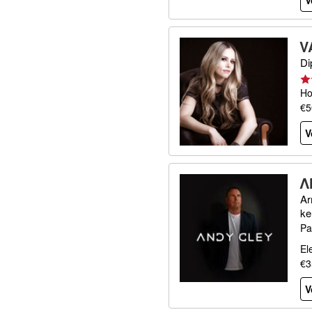
V
V
Di
Ho
€5
V
Λ
Ar
ke
Pa
El
€3
V