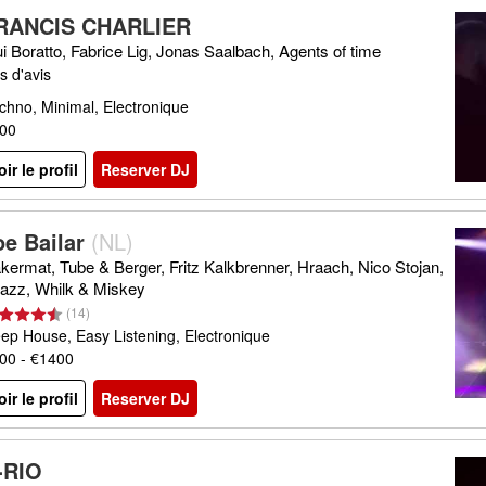
RANCIS CHARLIER
i Boratto, Fabrice Lig, Jonas Saalbach, Agents of time
s d'avis
chno, Minimal, Electronique
00
oir le profil
Reserver DJ
oe Bailar
(
NL
)
kermat, Tube & Berger, Fritz Kalkbrenner, Hraach, Nico Stojan,
jazz, Whilk & Miskey
(
14
)
ep House, Easy Listening, Electronique
00 - €1400
oir le profil
Reserver DJ
-RIO