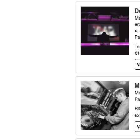
D
Ma
er
x,
Pa
Te
€1
V
M
Ma
Pa
R&
€2
V