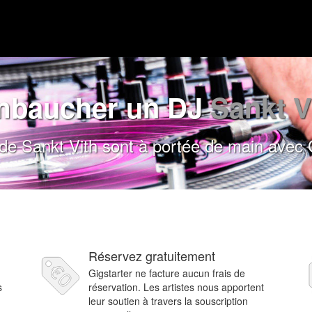
baucher un DJ
Sankt V
e Sankt Vith sont à portée de main avec 
Réservez gratuitement
Gigstarter ne facture aucun frais de
s
réservation. Les artistes nous apportent
leur soutien à travers la souscription