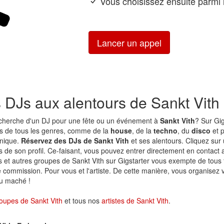
Vous choisissez ensuite parmi l
Lancer un appel
s DJs aux alentours de Sankt Vith
echerche d'un DJ pour une fête ou un événement à
Sankt Vith
? Sur Gig
s de tous les genres, comme de la
house
, de la
techno
, du
disco
et p
onique.
Réservez des DJs de Sankt Vith
et ses alentours. Cliquez sur
ls de son profil. Ce-faisant, vous pouvez entrer directement en contact av
 et autres groupes de Sankt Vith sur Gigstarter vous exempte de tous 
 commission. Pour vous et l'artiste. De cette manière, vous organisez 
du maché !
oupes de Sankt Vith
et tous nos
artistes de Sankt Vith
.