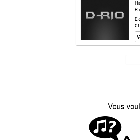
Ha
Pa
El
€1
V
Vous voul