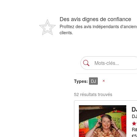
Des avis dignes de confiance
Profitez des avis indépendants d'ancien
clients.
Types
DJ
X
52 résultats trouvés
D
DJ
R&
€5