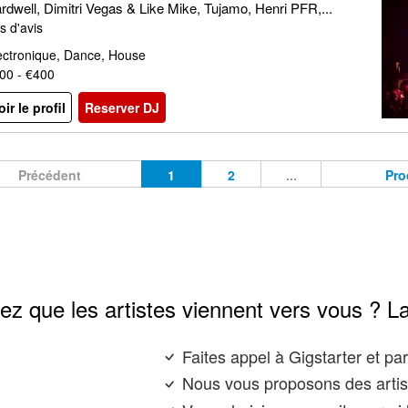
rdwell, Dimitri Vegas & Like Mike, Tujamo, Henri PFR,...
s d'avis
ectronique, Dance, House
00 - €400
oir le profil
Reserver DJ
Précédent
1
2
...
Pro
ez que les artistes viennent vers vous ? L
Faites appel à Gigstarter et p
Nous vous proposons des artis