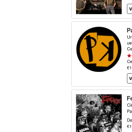
V
P
Un
ue
Ce
Ce
€1
V
F
Ci
Pa
De
€1