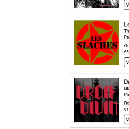
V
L
Th
Pa
Gr
€5
V
D
Bl
Pa
Ro
€1
V