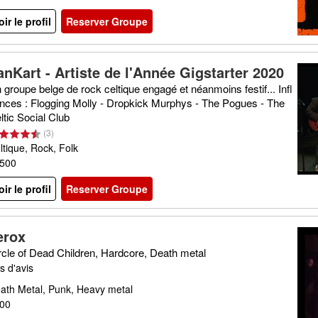
oir le profil
Reserver Groupe
anKart - Artiste de l'Année Gigstarter 2020
 groupe belge de rock celtique engagé et néanmoins festif... Infl
nces : Flogging Molly - Dropkick Murphys - The Pogues - The
ltic Social Club
(
3
)
ltique, Rock, Folk
500
oir le profil
Reserver Groupe
erox
rcle of Dead Children, Hardcore, Death metal
s d'avis
ath Metal, Punk, Heavy metal
00