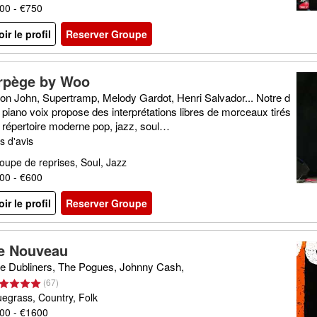
00 - €750
oir le profil
Reserver Groupe
rpège by Woo
ton John, Supertramp, Melody Gardot, Henri Salvador... Notre d
 piano voix propose des interprétations libres de morceaux tirés
 répertoire moderne pop, jazz, soul…
s d'avis
oupe de reprises, Soul, Jazz
00 - €600
oir le profil
Reserver Groupe
e Nouveau
e Dubliners, The Pogues, Johnny Cash,
(
67
)
uegrass, Country, Folk
00 - €1600