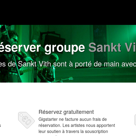
éserver groupe
Sankt Vi
s de Sankt Vith sont à porté de main avec
Réservez gratuitement
Gigstarter ne facture aucun frais de
s
réservation. Les artistes nous apportent
leur soutien à travers la souscription