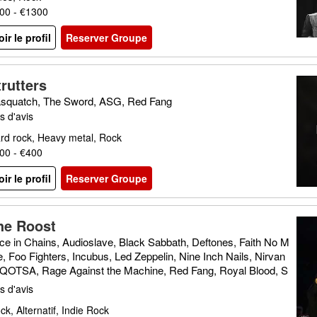
00 - €1300
oir le profil
Reserver Groupe
trutters
squatch, The Sword, ASG, Red Fang
s d'avis
rd rock, Heavy metal, Rock
00 - €400
oir le profil
Reserver Groupe
he Roost
ice in Chains, Audioslave, Black Sabbath, Deftones, Faith No M
e, Foo Fighters, Incubus, Led Zeppelin, Nine Inch Nails, Nirvan
 QOTSA, Rage Against the Machine, Red Fang, Royal Blood, S
D, Soundgarden, Triggerfinger, Truck Fighters, Wolfmother
s d'avis
ck, Alternatif, Indie Rock