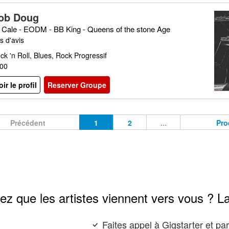
ob Doug
 Cale - EODM - BB King - Queens of the stone Age
s d'avis
ck 'n Roll, Blues, Rock Progressif
00
oir le profil
Reserver Groupe
Précédent
1
2
...
Pro
ez que les artistes viennent vers vous ? L
Faites appel à Gigstarter et p