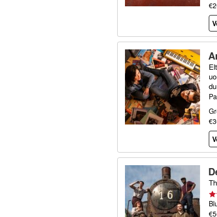
€2
V
A
El
uo
du
Pa
Gr
€3
V
D
Th
Bl
€5