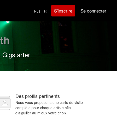
Se connecter
S'inscrire
FR
NL |
th
 Gigstarter
Des profils pertinents
Nous vous proposons une carte de visite
complète pour chaque artiste afin
d'aiguiller au mieux votre choix.