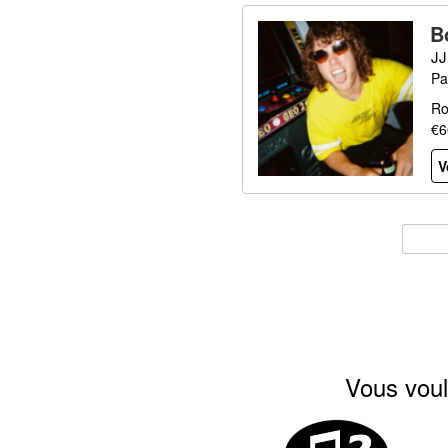
B
JJ
Pa
Ro
€6
V
Vous voul