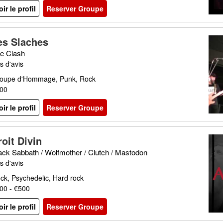
oir le profil
Reserver Groupe
es Slaches
e Clash
s d'avis
oupe d'Hommage, Punk, Rock
00
oir le profil
Reserver Groupe
roit Divin
ack Sabbath / Wolfmother / Clutch / Mastodon
s d'avis
ck, Psychedelic, Hard rock
00 - €500
oir le profil
Reserver Groupe