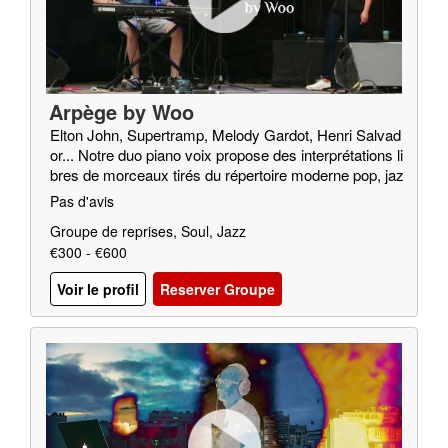
Arpège by Woo
Elton John, Supertramp, Melody Gardot, Henri Salvad
or... Notre duo piano voix propose des interprétations li
bres de morceaux tirés du répertoire moderne pop, jaz
z, soul…
Pas d'avis
Groupe de reprises, Soul, Jazz
€300 - €600
Voir le profil
Reserver Groupe