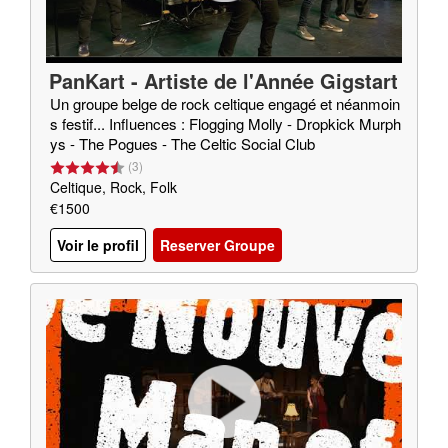
PanKart - Artiste de l'Année Gigstart
er 2020
Un groupe belge de rock celtique engagé et néanmoin
s festif... Influences : Flogging Molly - Dropkick Murph
ys - The Pogues - The Celtic Social Club
(
3
)
Celtique, Rock, Folk
€1500
Voir le profil
Reserver Groupe