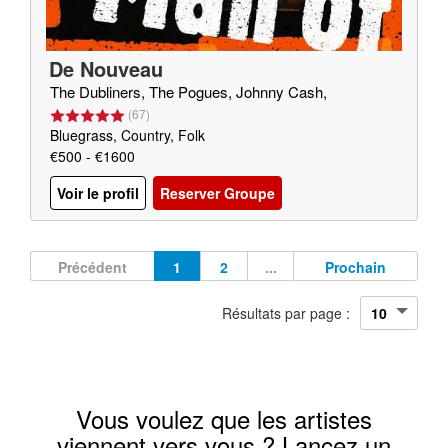
De Nouveau
The Dubliners, The Pogues, Johnny Cash,
(
67
)
Bluegrass, Country, Folk
€500 - €1600
Voir le profil
Reserver Groupe
Précédent
1
2
...
Prochain
Résultats par page :
Vous voulez que les artistes
viennent vers vous ? Lancez un