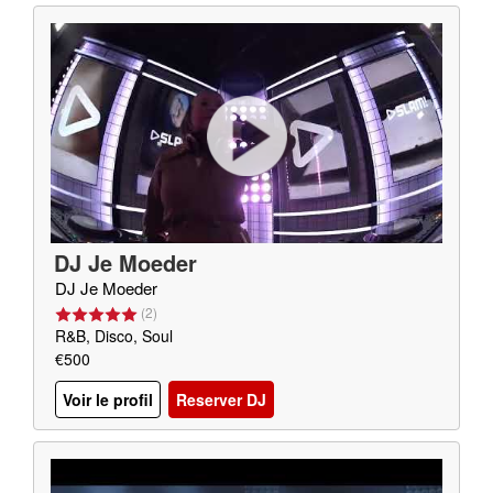
DJ Je Moeder
DJ Je Moeder
(
2
)
R&B, Disco, Soul
€500
Voir le profil
Reserver DJ