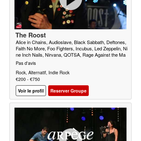
The Roost
Alice in Chains, Audioslave, Black Sabbath, Deftones,
Faith No More, Foo Fighters, Incubus, Led Zeppelin, Ni
ne Inch Nails, Nirvana, QOTSA, Rage Against the Ma
chine, Red Fang, Royal Blood, SOAD, Soundgarden, T
Pas d'avis
riggerfinger, Truck Fighters, Wolfmother
Rock, Alternatif, Indie Rock
€200 - €750
Voir le profil
Reserver Groupe