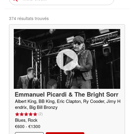
374 résultats trouvés
Emmanuel Picardi & The Bright Sorr
ow
Albert King, BB King, Eric Clapton, Ry Cooder, Jimy H
endrix, Big Bill Bronzy
(
2
)
Blues, Rock
€600 - €1300