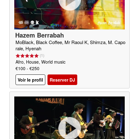
Hazem Berrabah
MoBlack, Black Coffee, Mr Raoul K, Shimza, M. Capo
rale, Hyenah
(
1
)
Afro, House, World music
€100 - €250
Voir le profil
Reserver DJ