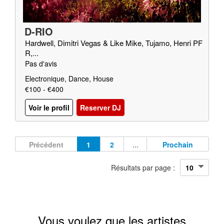
D-RIO
Hardwell, Dimitri Vegas & Like Mike, Tujamo, Henri PF
R,...
Pas d'avis
Electronique, Dance, House
€100 - €400
Voir le profil
Reserver DJ
Précédent
1
2
...
Prochain
Résultats par page :
Vous voulez que les artistes