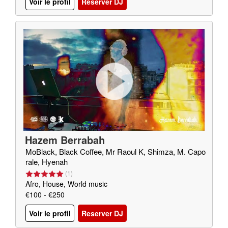
Voir le profil
Reserver DJ
Hazem Berrabah
MoBlack, Black Coffee, Mr Raoul K, Shimza, M. Capo
rale, Hyenah
(
1
)
Afro, House, World music
€100 - €250
Voir le profil
Reserver DJ