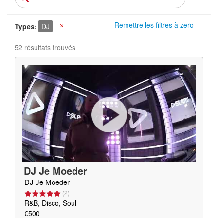
Remettre les filtres à zero
Types
DJ
X
52 résultats trouvés
DJ Je Moeder
DJ Je Moeder
(
2
)
R&B, Disco, Soul
€500