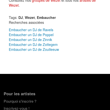
Consultez nos
groupes de Wezet
et tous nos
artistes de
Wezet
.
Tags:
DJ
,
Wezet
,
Embaucher
Recherches associées
Embaucher un DJ de Ravels
Embaucher un DJ de Poppel
Embaucher un DJ de Zinnik
Embaucher un DJ de Zottegem
Embaucher un DJ de Zoutleeuw
Pour les artistes
Pourquoi s'inscrire ?
Inscrivez-vous !