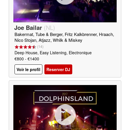
Joe Bailar
(
NL
)
Bakermat, Tube & Berger, Fritz Kalkbrenner, Hraach,
Nico Stojan, Atjazz, Whilk & Miskey
(
14
)
Deep House, Easy Listening, Electronique
€800 - €1400
Voir le profil
Reserver DJ