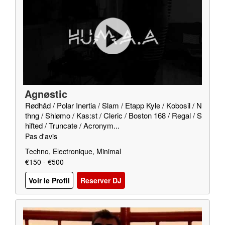
Agnøstic
Rødhåd / Polar Inertia / Slam / Etapp Kyle / Kobosil / N
thng / Shlømo / Kas:st / Cleric / Boston 168 / Regal / S
hifted / Truncate / Acronym...
Pas d'avis
Techno, Electronique, Minimal
€150 - €500
Voir le Profil
Reserver DJ