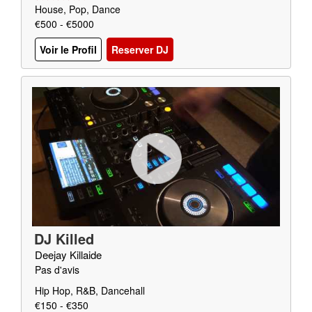
House, Pop, Dance
€500 - €5000
Voir le Profil
Reserver DJ
DJ Killed
Deejay Killaide
Pas d'avis
Hip Hop, R&B, Dancehall
€150 - €350