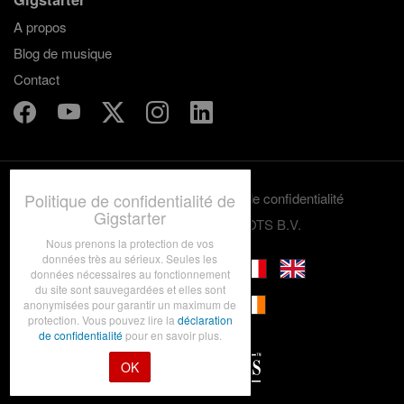
A propos
Blog de musique
Contact
Politique de confidentialité de
Termes et conditions
Politique de confidentialité
Gigstarter
© 2012-2026 GRASSROOTS B.V.
Nous prenons la protection de vos
données très au sérieux. Seules les
données nécessaires au fonctionnement
du site sont sauvegardées et elles sont
anonymisées pour garantir un maximum de
protection. Vous pouvez lire la
déclaration
de confidentialité
pour en savoir plus.
OK