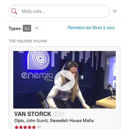
Remettre les filtres à zero
Types
DJ
X
106 résultats trouvés
VAN STORCK
(
ES
)
Diplo, John Sumit, Sweedish House Mafia
(
6
)