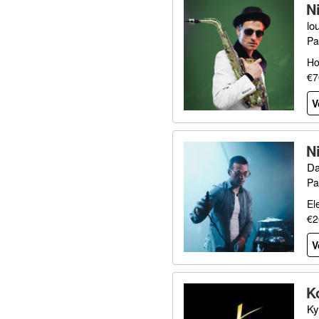
N
lo
Pa
Ho
€7
V
N
Da
Pa
El
€2
V
K
Ky