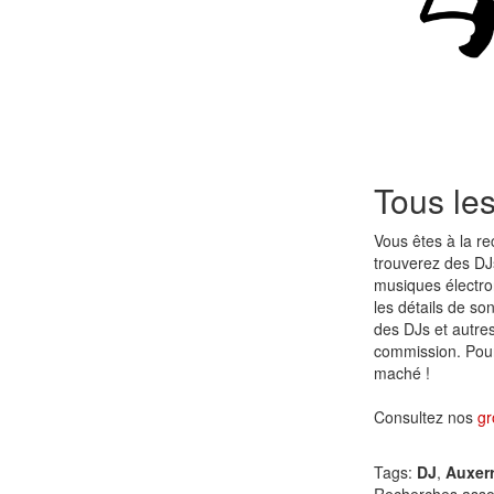
Tous le
Vous êtes à la r
trouverez des DJ
musiques électr
les détails de so
des DJs et autre
commission. Pour 
maché !
Consultez nos
gr
Tags:
DJ
,
Auxer
Recherches asso