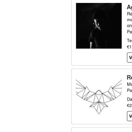
A
Rø
mo
on
Pa
Te
€1
V
R
Ma
Pa
Da
€2
V