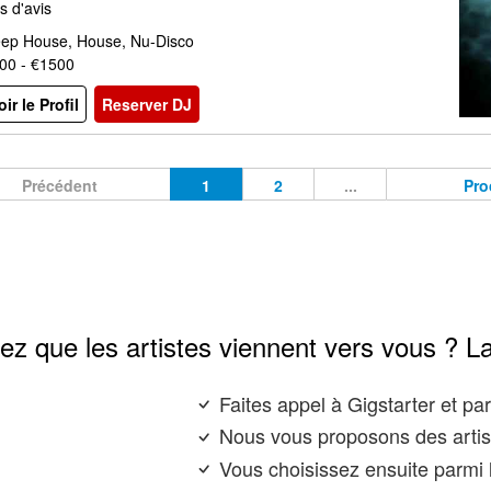
s d'avis
ep House, House, Nu-Disco
00 - €1500
oir le Profil
Reserver DJ
Précédent
1
2
...
Pro
ez que les artistes viennent vers vous ? L
Faites appel à Gigstarter et p
Nous vous proposons des artis
Vous choisissez ensuite parmi l