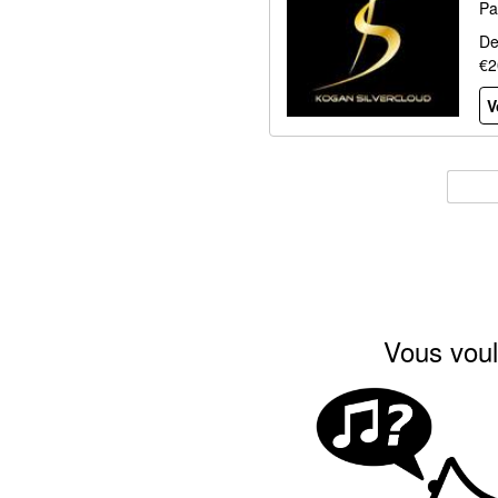
Pa
De
€2
V
Vous voul