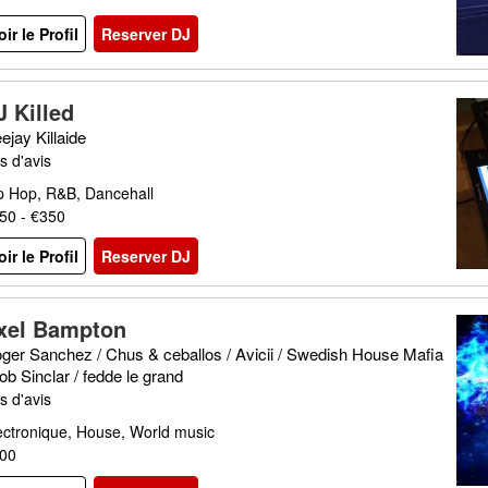
oir le Profil
Reserver DJ
J Killed
ejay Killaide
s d'avis
p Hop, R&B, Dancehall
50 - €350
oir le Profil
Reserver DJ
xel Bampton
ger Sanchez / Chus & ceballos / Avicii / Swedish House Mafia
bob Sinclar / fedde le grand
s d'avis
ectronique, House, World music
00