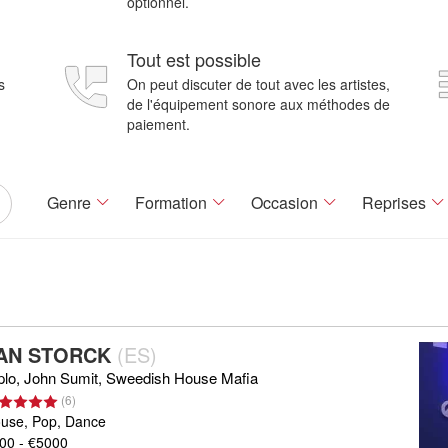
optionnel.
Tout est possible
s
On peut discuter de tout avec les artistes,
de l'équipement sonore aux méthodes de
paiement.
Genre
Formation
Occasion
Reprises
AN STORCK
(
ES
)
plo, John Sumit, Sweedish House Mafia
(
6
)
use, Pop, Dance
00 - €5000