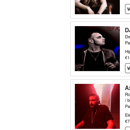
V
D
De
Pa
Hi
€1
V
A
Ro
/ 
Pa
El
€7