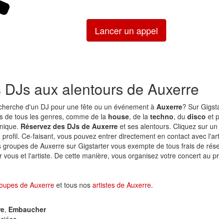
Lancer un appel
s DJs aux alentours de Auxerre
echerche d'un DJ pour une fête ou un événement à
Auxerre
? Sur Gigst
s de tous les genres, comme de la
house
, de la
techno
, du
disco
et p
onique.
Réservez des DJs de Auxerre
et ses alentours. Cliquez sur un
n profil. Ce-faisant, vous pouvez entrer directement en contact avec l'ar
s groupes de Auxerre sur Gigstarter vous exempte de tous frais de rés
vous et l'artiste. De cette manière, vous organisez votre concert au pr
oupes de Auxerre
et tous nos
artistes de Auxerre
.
re
,
Embaucher
ciées