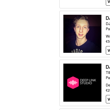
V
D
D
Pa
Wo
€5
V
D
T
Pa
De
€2
V