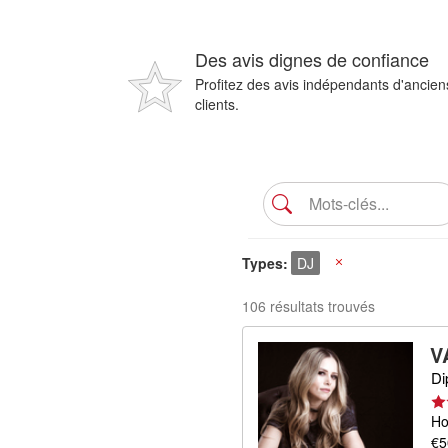
Des avis dignes de confiance
Profitez des avis indépendants d'ancien
clients.
Types
DJ
X
106 résultats trouvés
V
Di
Ho
€5