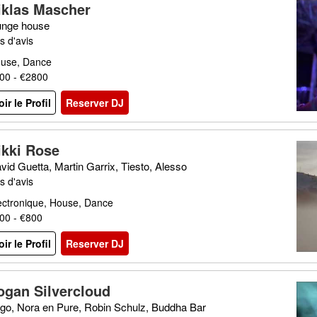
iklas Mascher
unge house
s d'avis
use, Dance
00 - €2800
oir le Profil
Reserver DJ
ikki Rose
vid Guetta, Martin Garrix, Tiesto, Alesso
s d'avis
ectronique, House, Dance
00 - €800
oir le Profil
Reserver DJ
ogan Silvercloud
go, Nora en Pure, Robin Schulz, Buddha Bar