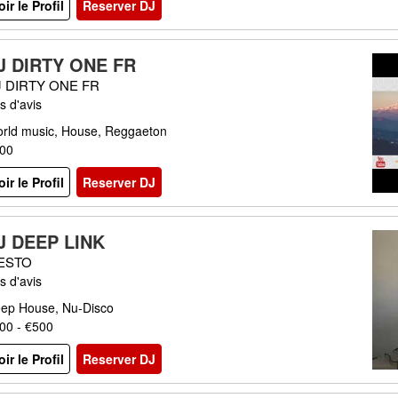
oir le Profil
Reserver DJ
J DIRTY ONE FR
J DIRTY ONE FR
s d'avis
rld music, House, Reggaeton
00
oir le Profil
Reserver DJ
J DEEP LINK
IESTO
s d'avis
ep House, Nu-Disco
00 - €500
oir le Profil
Reserver DJ