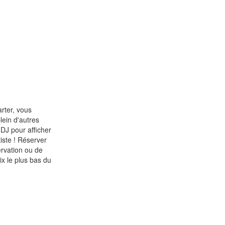
arter, vous
lein d'autres
 DJ pour afficher
tiste ! Réserver
ervation ou de
ix le plus bas du