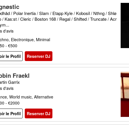
gnøstic
dhåd / Polar Inertia / Slam / Etapp Kyle / Kobosil / Nthng / Shlø
 / Kas:st / Cleric / Boston 168 / Regal / Shifted / Truncate / Acr
ym...
s d'avis
chno, Electronique, Minimal
50 - €500
oir le Profil
Reserver DJ
obin Fraekl
rtin Garrix
s d'avis
nce, World music, Alternative
00 - €2000
oir le Profil
Reserver DJ