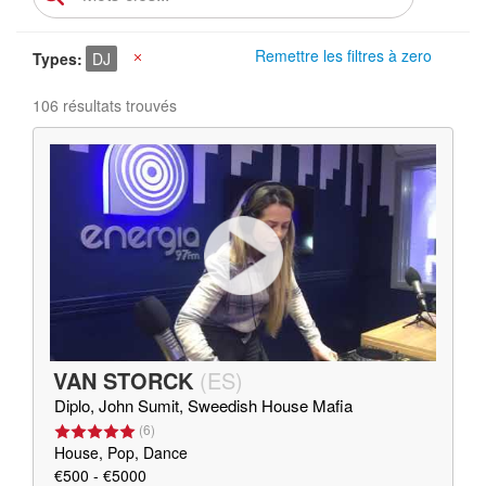
Remettre les filtres à zero
Types
DJ
X
106 résultats trouvés
VAN STORCK
(
ES
)
Diplo, John Sumit, Sweedish House Mafia
(
6
)
House, Pop, Dance
€500 - €5000