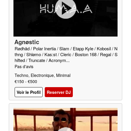
Agnøstic
Rødhåd / Polar Inertia / Slam / Etapp Kyle / Kobosil / N
thng / Shlømo / Kas:st / Cleric / Boston 168 / Regal / S
hifted / Truncate / Acronym...
Pas d'avis
Techno, Electronique, Minimal
€150 - €500
Voir le Profil
Reserver DJ