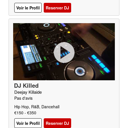
Voir le Profil
Reserver DJ
DJ Killed
Deejay Killaide
Pas d'avis
Hip Hop, R&B, Dancehall
€150 - €350
Voir le Profil
Reserver DJ