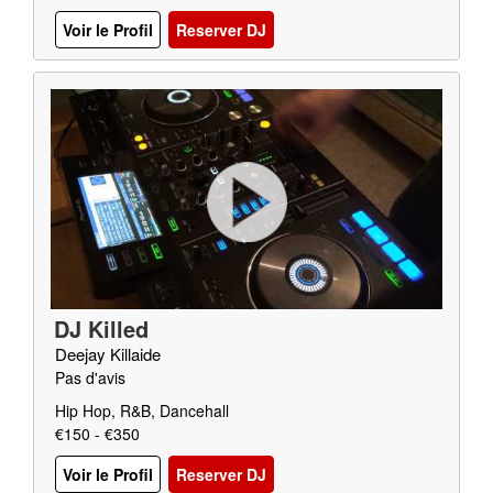
Voir le Profil
Reserver DJ
DJ Killed
Deejay Killaide
Pas d'avis
Hip Hop, R&B, Dancehall
€150 - €350
Voir le Profil
Reserver DJ