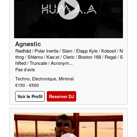
Agnøstic
Rødhåd / Polar Inertia / Slam / Etapp Kyle / Kobosil / N
thng / Shlømo / Kas:st / Cleric / Boston 168 / Regal / S
hifted / Truncate / Acronym...
Pas d'avis
Techno, Electronique, Minimal
€150 - €500
Voir le Profil
Reserver DJ