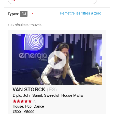
Remettre les filtres à zero
Types
DJ
X
106 résultats trouvés
VAN STORCK
(
ES
)
Diplo, John Sumit, Sweedish House Mafia
(
6
)
House, Pop, Dance
€500 - €5000