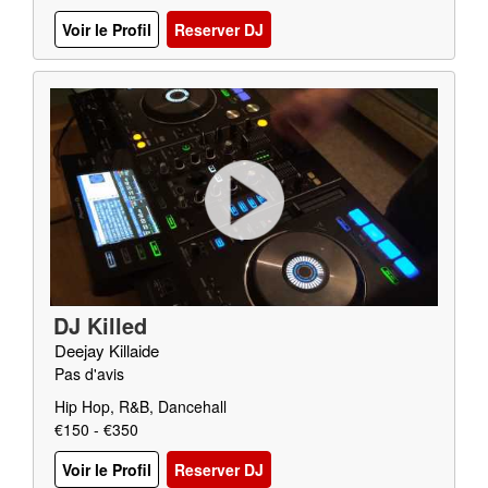
Voir le Profil
Reserver DJ
DJ Killed
Deejay Killaide
Pas d'avis
Hip Hop, R&B, Dancehall
€150 - €350
Voir le Profil
Reserver DJ