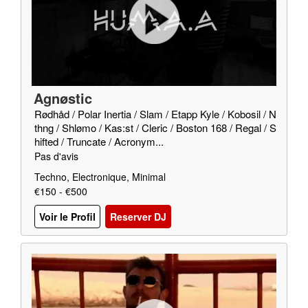
Agnøstic
Rødhåd / Polar Inertia / Slam / Etapp Kyle / Kobosil / N
thng / Shlømo / Kas:st / Cleric / Boston 168 / Regal / S
hifted / Truncate / Acronym...
Pas d'avis
Techno, Electronique, Minimal
€150 - €500
Voir le Profil
Reserver DJ