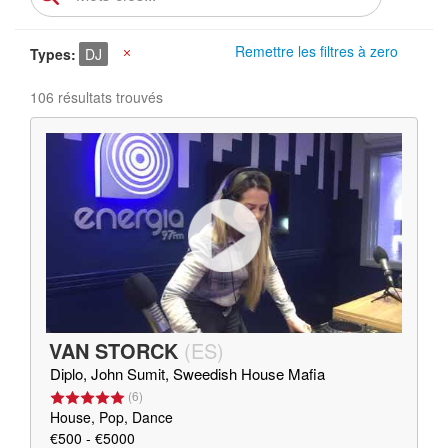
Remettre les filtres à zero
Types
DJ
X
106 résultats trouvés
VAN STORCK
(
ES
)
Diplo, John Sumit, Sweedish House Mafia
(
6
)
House, Pop, Dance
€500 - €5000