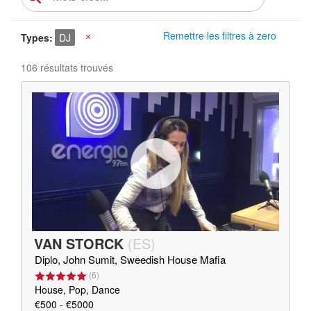
Remettre les filtres à zero
Types
DJ
X
106 résultats trouvés
VAN STORCK
(
ES
)
Diplo, John Sumit, Sweedish House Mafia
(
6
)
House, Pop, Dance
€500 - €5000