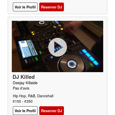
Voir le Profil
Reserver DJ
DJ Killed
Deejay Killaide
Pas d'avis
Hip Hop, R&B, Dancehall
€150 - €350
Voir le Profil
Reserver DJ