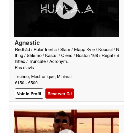
Agnøstic
Rødhåd / Polar Inertia / Slam / Etapp Kyle / Kobosil / N
thng / Shlømo / Kas:st / Cleric / Boston 168 / Regal / S
hifted / Truncate / Acronym...
Pas d'avis
Techno, Electronique, Minimal
€150 - €500
Voir le Profil
Reserver DJ