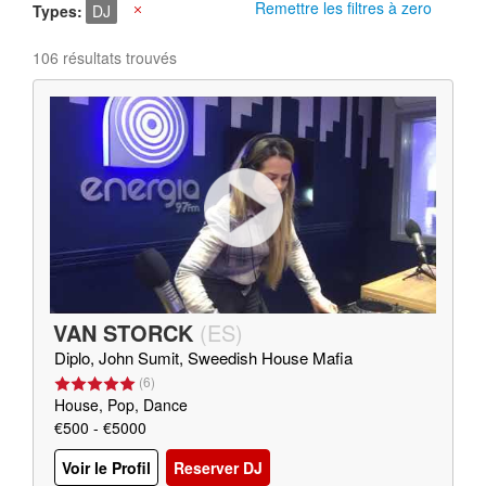
Remettre les filtres à zero
Types
DJ
X
106 résultats trouvés
VAN STORCK
(
ES
)
Diplo, John Sumit, Sweedish House Mafia
(
6
)
House, Pop, Dance
€500 - €5000
Voir le Profil
Reserver DJ