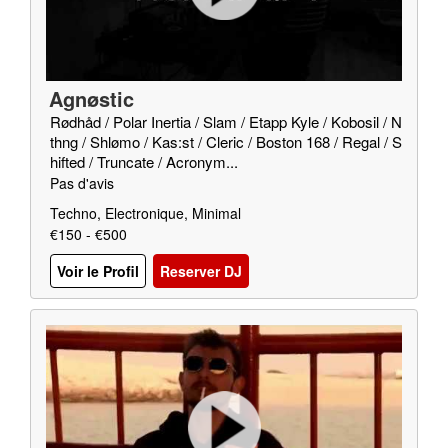
Agnøstic
Rødhåd / Polar Inertia / Slam / Etapp Kyle / Kobosil / N
thng / Shlømo / Kas:st / Cleric / Boston 168 / Regal / S
hifted / Truncate / Acronym...
Pas d'avis
Techno, Electronique, Minimal
€150 - €500
Voir le Profil
Reserver DJ