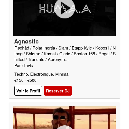
Agnøstic
Rødhåd / Polar Inertia / Slam / Etapp Kyle / Kobosil / N
thng / Shlømo / Kas:st / Cleric / Boston 168 / Regal / S
hifted / Truncate / Acronym...
Pas d'avis
Techno, Electronique, Minimal
€150 - €500
Voir le Profil
Reserver DJ