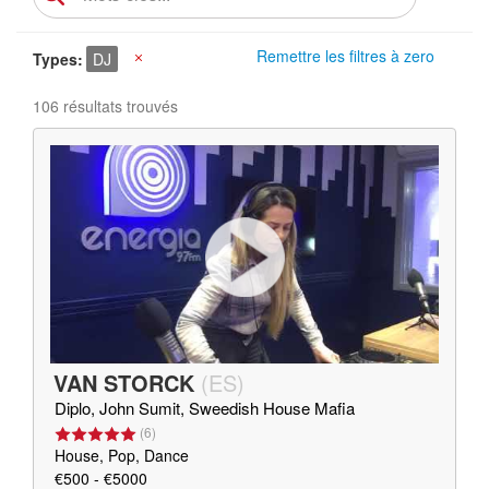
Remettre les filtres à zero
Types
DJ
X
106 résultats trouvés
VAN STORCK
(
ES
)
Diplo, John Sumit, Sweedish House Mafia
(
6
)
House, Pop, Dance
€500 - €5000