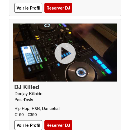
Voir le Profil
Reserver DJ
DJ Killed
Deejay Killaide
Pas d'avis
Hip Hop, R&B, Dancehall
€150 - €350
Voir le Profil
Reserver DJ