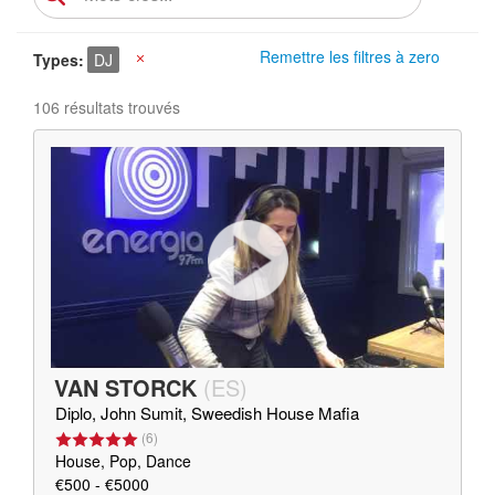
Remettre les filtres à zero
Types
DJ
X
106 résultats trouvés
VAN STORCK
(
ES
)
Diplo, John Sumit, Sweedish House Mafia
(
6
)
House, Pop, Dance
€500 - €5000