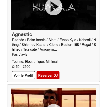
Agnøstic
Rødhåd / Polar Inertia / Slam / Etapp Kyle / Kobosil / N
thng / Shlømo / Kas:st / Cleric / Boston 168 / Regal / S
hifted / Truncate / Acronym...
Pas d'avis
Techno, Electronique, Minimal
€150 - €500
Voir le Profil
Reserver DJ