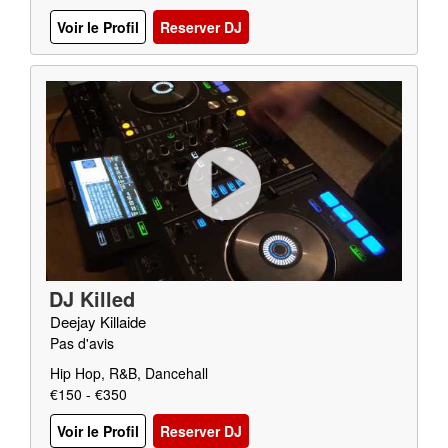
Voir le Profil
Reserver DJ
DJ Killed
Deejay Killaide
Pas d'avis
Hip Hop, R&B, Dancehall
€150 - €350
Voir le Profil
Reserver DJ