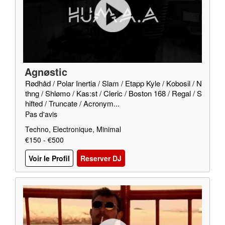
Agnøstic
Rødhåd / Polar Inertia / Slam / Etapp Kyle / Kobosil / N
thng / Shlømo / Kas:st / Cleric / Boston 168 / Regal / S
hifted / Truncate / Acronym...
Pas d'avis
Techno, Electronique, Minimal
€150 - €500
Voir le Profil
Reserver DJ