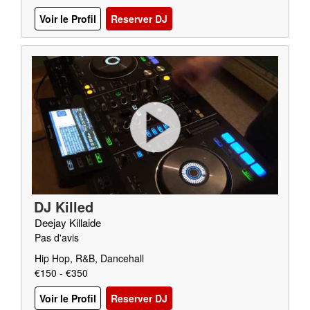
Voir le Profil
Reserver DJ
DJ Killed
Deejay Killaide
Pas d'avis
Hip Hop, R&B, Dancehall
€150 - €350
Voir le Profil
Reserver DJ