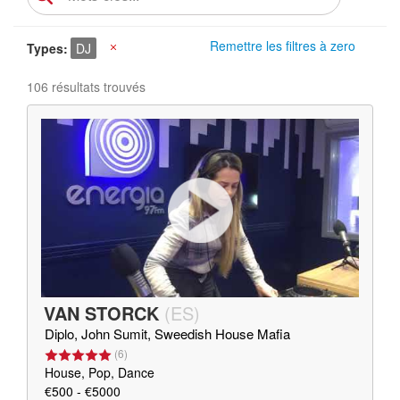
Remettre les filtres à zero
Types
DJ
X
106 résultats trouvés
VAN STORCK
(
ES
)
Diplo, John Sumit, Sweedish House Mafia
(
6
)
House, Pop, Dance
€500 - €5000