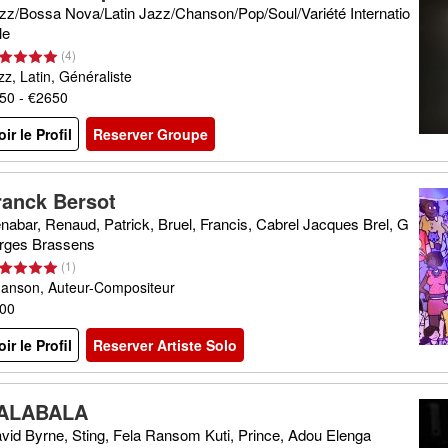
zz/Bossa Nova/Latin Jazz/Chanson/Pop/Soul/Variété Internatio
le
(
4
)
zz, Latin, Généraliste
50 - €2650
oir le Profil
Reserver Groupe
ranck Bersot
nabar, Renaud, Patrick, Bruel, Francis, Cabrel Jacques Brel, G
rges Brassens
(
1
)
anson, Auteur-Compositeur
00
oir le Profil
Reserver Artiste Solo
ALABALA
vid Byrne, Sting, Fela Ransom Kuti, Prince, Adou Elenga