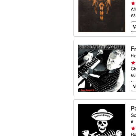
Af
€3
V
F
hi
Ch
€6
V
P
So
e
Ro