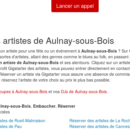
Lancer un appel
 artistes de Aulnay-sous-Bois
un artiste pour une fête ou un événement à
Aulnay-sous-Bois
? Sur 
sortes d'artistes, allant des genres comme le blues au folk, en passant p
n artiste de Aulnay-sous-Bois
et ses alentours. Cliquez sur un artist
profil Gigstarter des artistes, vous pouvez entrer directement en contact 
 Réserver un artiste via Gigstarter vous assure une absence de commiss
réservez l'artiste de votre choix au prix le plus bas possible.
oupes à Aulnay-sous-Bois
et nos
DJs de Aulnay-sous-Bois
.
lnay-sous-Bois
,
Embaucher
,
Réserver
ciées
istes de Rueil-Malmaison
Réserver des artistes de La Roch
istes de Pau
Réserver des artistes de Cannes