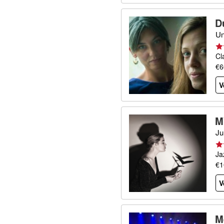
D
Un
Cl
€6
V
M
Ju
Ja
€1
V
M