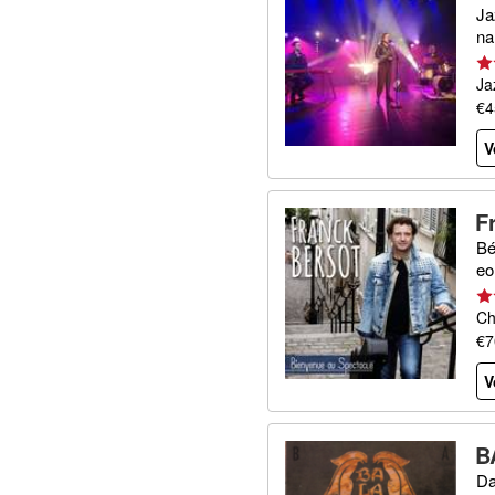
Ja
na
Ja
€4
V
F
Bé
eo
Ch
€7
V
B
Da