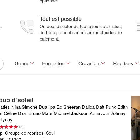
optionnel.
Tout est possible
s
On peut discuter de tout avec les artistes,
de l'équipement sonore aux méthodes de
paiement.
Genre
Formation
Occasion
Reprises
oup d’soleil
atles Nina Simone Dua lipa Ed Sheeran Dalida Daft Punk Edith
af Céline Dion Bruno Mars Michael Jackson Aznavour Johnny
llyday
(
2
)
p, Groupe de reprises, Soul
50 - €1200