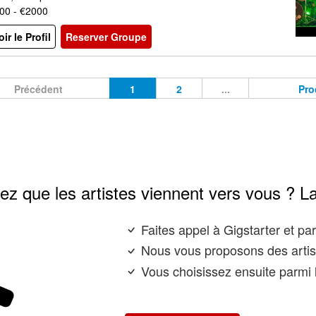
00 - €2000
oir le Profil
Reserver Groupe
Précédent
1
2
...
Pro
ez que les artistes viennent vers vous ? L
Faites appel à Gigstarter et p
Nous vous proposons des artis
Vous choisissez ensuite parmi l