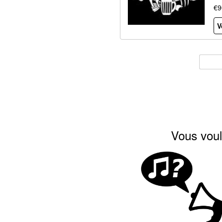
€9
V
Vous voul