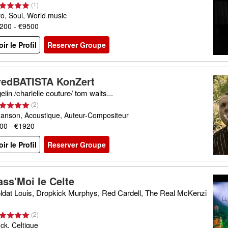
(
1
)
ro, Soul, World music
200 - €9500
oir le Profil
Reserver Groupe
redBATISTA KonZert
gelin /charlelie couture/ tom waits...
(
2
)
anson, Acoustique, Auteur-Compositeur
00 - €1920
oir le Profil
Reserver Groupe
ass'Moi le Celte
ldat Louis, Dropkick Murphys, Red Cardell, The Real McKenzi
(
2
)
ck, Celtique