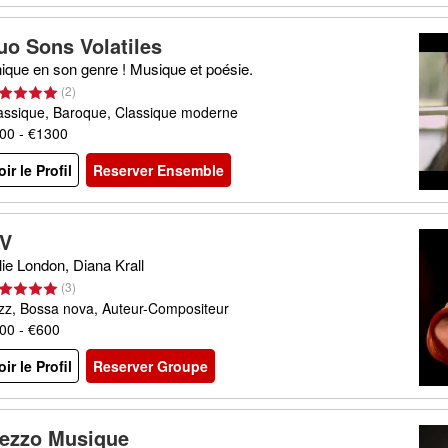
uo Sons Volatiles
ique en son genre ! Musique et poésie.
(
2
)
assique, Baroque, Classique moderne
00 - €1300
oir le Profil
Reserver Ensemble
V
lie London, Diana Krall
(
3
)
zz, Bossa nova, Auteur-Compositeur
00 - €600
oir le Profil
Reserver Groupe
ezzo Musique