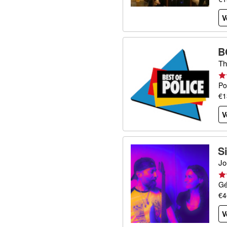
V
B
Th
Po
€1
V
S
Jo
Gé
€4
V