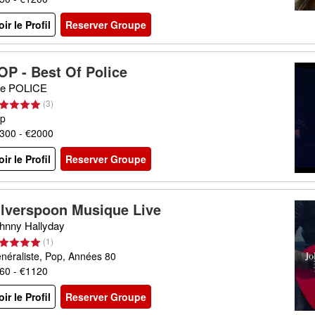
oir le Profil
Reserver Groupe
OP - Best Of Police
e POLICE
(
3
)
p
300 - €2000
oir le Profil
Reserver Groupe
ilverspoon Musique Live
hnny Hallyday
(
1
)
néraliste, Pop, Années 80
60 - €1120
oir le Profil
Reserver Groupe