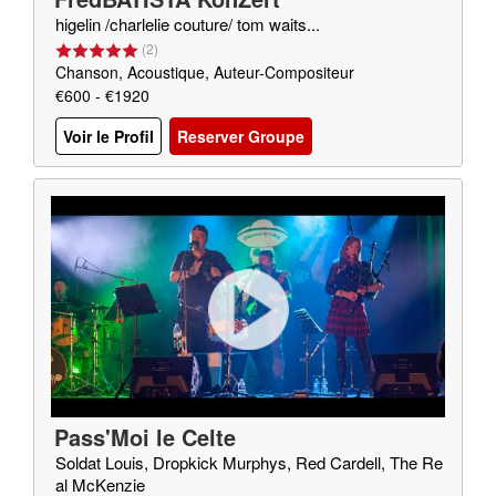
higelin /charlelie couture/ tom waits...
(
2
)
Chanson, Acoustique, Auteur-Compositeur
€600 - €1920
Voir le Profil
Reserver Groupe
Pass'Moi le Celte
Soldat Louis, Dropkick Murphys, Red Cardell, The Re
al McKenzie