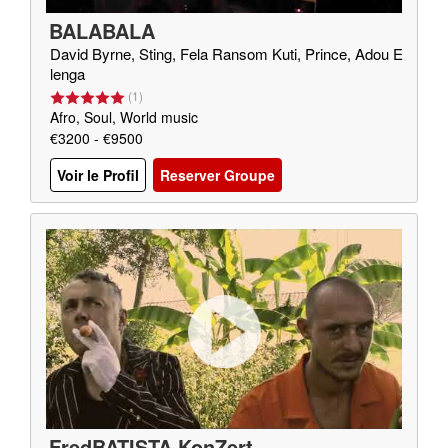
BALABALA
David Byrne, Sting, Fela Ransom Kuti, Prince, Adou E
lenga
(
1
)
Afro, Soul, World music
€3200 - €9500
Voir le Profil
Reserver Groupe
FredBATISTA KonZert