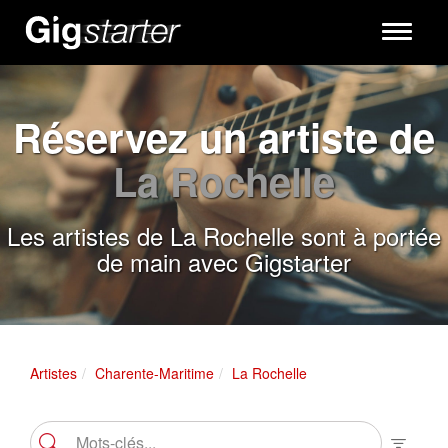
Toggle
navigati
Réservez un artiste de
La Rochelle
Les artistes de La Rochelle sont à portée
de main avec Gigstarter
Artistes
Charente-Maritime
La Rochelle