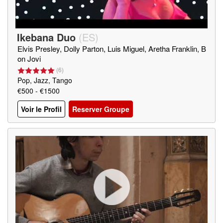
Ikebana Duo
(
ES
)
Elvis Presley, Dolly Parton, Luis Miguel, Aretha Franklin, B
on Jovi
(
6
)
Pop, Jazz, Tango
€500 - €1500
Voir le Profil
Reserver Groupe