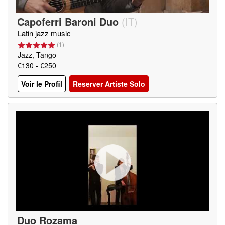
Capoferri Baroni Duo
(
IT
)
Latin jazz music
(
1
)
Jazz, Tango
€130 - €250
Voir le Profil
Reserver Artiste Solo
Duo Rozama