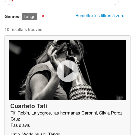
Remettre les filtres à zero
Genres
Tango
X
10 résultats trouvés
Cuarteto Tafi
Titi Robin, La yegros, las hermanas Caronni, Silvia Perez
Cruz
Pas d'avis
Latin, World music, Tango