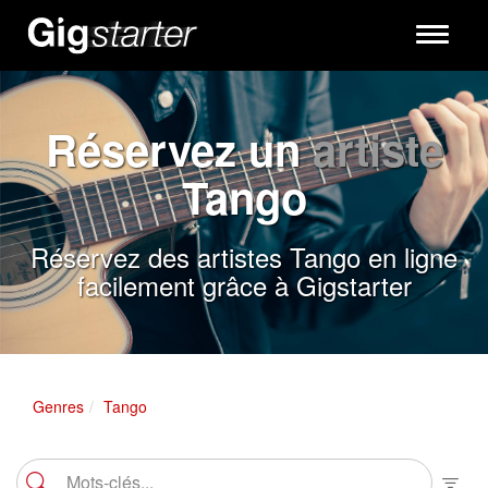
Toggle
navigati
Réservez un
artiste
Tango
Réservez des artistes Tango en ligne
facilement grâce à Gigstarter
Genres
Tango