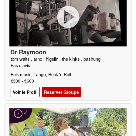
Dr Raymoon
tom waits , arno , higelin , the kinks , bashung
Pas d'avis
Folk music, Tango, Rock 'n Roll
€300 - €600
Voir le Profil
Reserver Groupe