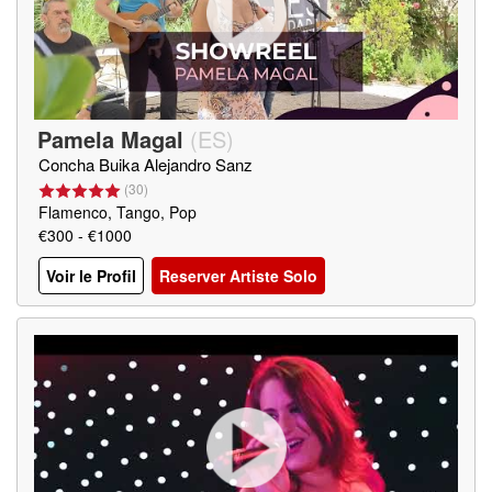
Pamela Magal
(
ES
)
Concha Buika Alejandro Sanz
(
30
)
Flamenco, Tango, Pop
€300 - €1000
Voir le Profil
Reserver Artiste Solo