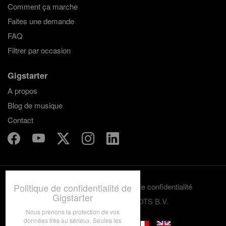
Comment ça marche
Faites une demande
FAQ
Filtrer par occasion
Gigstarter
A propos
Blog de musique
Contact
Politique de confidentialité de
Termes et conditions
Politique de confidentialité
Gigstarter
© 2012-2026 GRASSROOTS B.V.
Nous prenons la protection de vos
données très au sérieux. Seules les