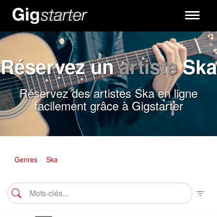
Toggle
navigati
Réservez un
artiste
Ska
Réservez des artistes Ska en ligne
facilement grâce à Gigstarter
Genres
Ska