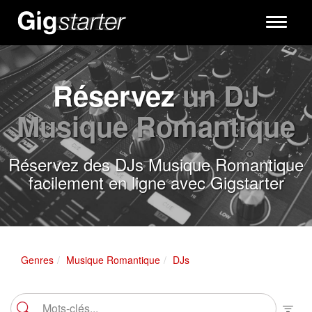
Toggle
navigati
Réservez
un DJ
Musique Romantique
Réservez des DJs Musique Romantique
facilement en ligne avec Gigstarter
Genres
Musique Romantique
DJs