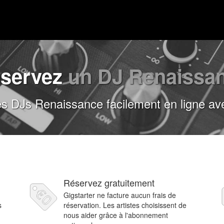
servez
un DJ Renaissa
s DJs Renaissance facilement en ligne ave
Réservez gratuitement
Gigstarter ne facture aucun frais de
s
réservation. Les artistes choisissent de
nous aider grâce à l'abonnement