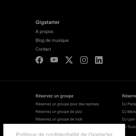
Gigstarter
A propos
Blog de musique
Contact
Réservez un groupe
Réserv
Réservez un groupe pour des reprises
DJ Paris
Réservez un groupe de jazz
DJ Marse
Réservez un groupe de rock
DJ Lyon
Réservez un groupe pour vos soirées
DJ Toul
Politique de confidentialité de Gigstarter