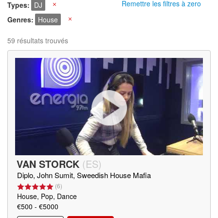
Remettre les filtres à zero
Types
DJ
X
Genres
House
X
59 résultats trouvés
VAN STORCK
(
ES
)
Diplo, John Sumit, Sweedish House Mafia
(
6
)
House, Pop, Dance
€500 - €5000