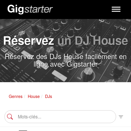
Toggle
navigati
Réservez
un DJ House
Réservez des DJs House facilement en
ligne avec Gigstarter
Genres
House
DJs