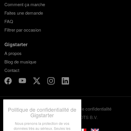
Comment ça marche
Faites une demande
FAQ
Filtrer par occasion
Gigstarter
A propos
Blog de musique
Contact
Politique de confidentialité de
Termes et conditions
Politique de confidentialité
Gigstarter
© 2012-2026 GRASSROOTS B.V.
Nous prenons la protection de vos
données très au sérieux. Seules les