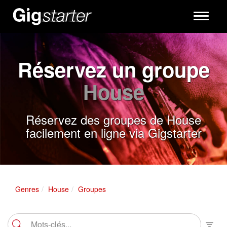
Toggle
navigati
Réservez un groupe
House
Réservez des groupes de House
facilement en ligne via Gigstarter
Genres
House
Groupes