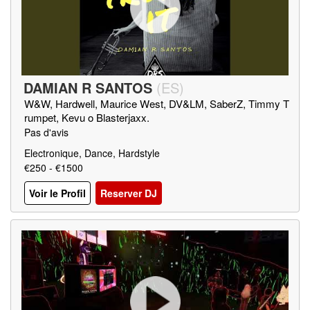
DAMIAN R SANTOS
(
ES
)
W&W, Hardwell, Maurice West, DV&LM, SaberZ, Timmy T
rumpet, Kevu o Blasterjaxx.
Pas d'avis
Electronique, Dance, Hardstyle
€250 - €1500
Voir le Profil
Reserver DJ