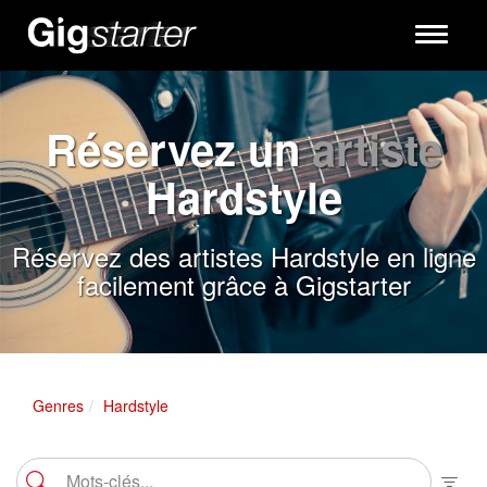
Toggle
navigati
Réservez un
artiste
Hardstyle
Réservez des artistes Hardstyle en ligne
facilement grâce à Gigstarter
Genres
Hardstyle