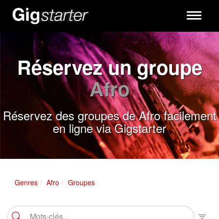
Toggle
navigati
Réservez un groupe
Afro
Réservez des groupes de Afro facilement
en ligne via Gigstarter
Genres
Afro
Groupes