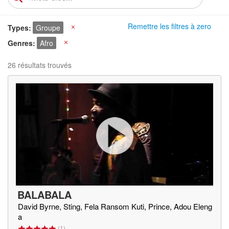
Remettre les filtres à zero
Types
Groupe
X
Genres
Afro
X
26 résultats trouvés
BALABALA
David Byrne, Sting, Fela Ransom Kuti, Prince, Adou Eleng
a
(
1
)