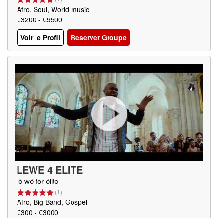
Afro, Soul, World music
€3200 - €9500
Voir le Profil
Reserver Groupe
LEWE 4 ELITE
lè wé for élite
(
1
)
Afro, Big Band, Gospel
€300 - €3000