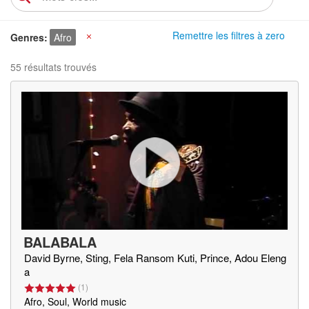
Remettre les filtres à zero
Genres
Afro
X
55 résultats trouvés
BALABALA
David Byrne, Sting, Fela Ransom Kuti, Prince, Adou Eleng
a
(
1
)
Afro, Soul, World music