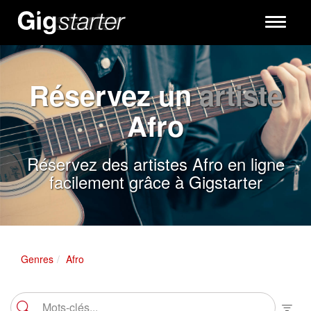
Toggle
navigati
Réservez un
artiste
Afro
Réservez des artistes Afro en ligne
facilement grâce à Gigstarter
Genres
Afro