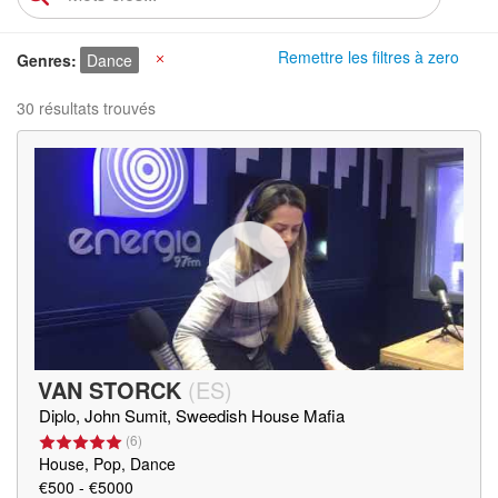
Remettre les filtres à zero
Genres
Dance
X
30 résultats trouvés
VAN STORCK
(
ES
)
Diplo, John Sumit, Sweedish House Mafia
(
6
)
House, Pop, Dance
€500 - €5000