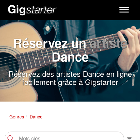
Toggle
navigati
Réservez un
artiste
Dance
Réservez des artistes Dance en ligne
facilement grâce à Gigstarter
Genres
Dance