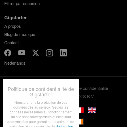
Filtrer par occasion
Gigstarter
A propos
Blog de musique
Contact
Nederlands
Politique de confidentialité de
Termes et conditions
Politique de confidentialité
Gigstarter
© 2012-2026 GRASSROOTS B.V.
Nous prenons la protection de vos
données très au sérieux. Seules les
données nécessaires au fonctionnement
du site sont sauvegardées et elles sont
anonymisées pour garantir un maximum de
protection. Vous pouvez lire la
déclaration